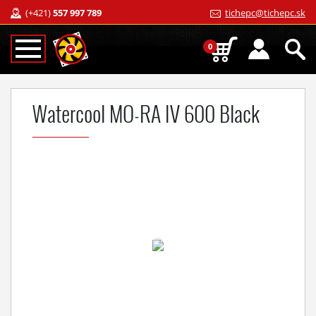
(+421)
557 997 789
tichepc@tichepc.sk
0
Watercool MO-RA IV 600 Black