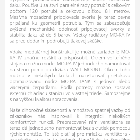
tlaku. Používajú sa štyri paralelné rady potrubí s celkovým
počtom 120 potrubí a celkovou dĺžkou 81 metrov.
Masívna mosadzná pripojovacia svorka je teraz pevne
pripájaná ku geometrii potrubia. Tým sa zabezpečuje
zvýšená mechanická odolnosť pripojovacej svorky a
stabilita tlaku až do 5 barov. Všetky radiátory MO-RA IV
sa pred dodaním podrobujú tlakovej skúške.
Vďaka modulárnej konštrukcii je možné zariadenie MO-
RA IV značne rozšíriť a prispôsobiť. Okrem voliteľného
stojana možno model MO-RA IV jednoducho namontovať
na stenu pomocou držiaka WALL MOUNT. Okrem toho
možno v niekoľkých krokoch nainštalovať prietokovo
optimalizovanú nádrž MO-RA TANK s jedným alebo
viacerými čerpadlami. Podľa potreby možno zostaviť
externú chladiacu stanicu vo vlastnej triede. Samozrejme
s najvyššou kvalitou spracovania.
Naše dlhoročné skúsenosti a množstvo spätnej väzby od
zákazníkov nás inšpirovali k integrácii niekoľkých
komfortných funkcií. Prepracovaný rám ventilátora sa
teraz dá jednoducho namontovať bez skrutiek pomocou
rýchlomontáže. To isté platí aj pre mriežku ventilátora -
zacvaknite ju a je to hotové. Umožňuje to špeciálne