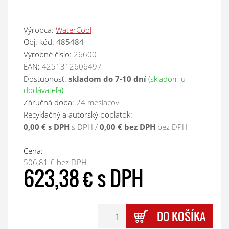
Výrobca:
WaterCool
Obj. kód:
485484
Výrobné číslo:
26600
EAN:
4251312606497
Dostupnosť:
skladom do 7-10 dní
(skladom u
dodávateľa)
Záručná doba:
24 mesiacov
Recyklačný a autorský poplatok:
0,00 € s DPH
s DPH /
0,00 € bez DPH
bez DPH
Cena:
506,81 € bez DPH
623,38 € s DPH
DO KOŠÍKA