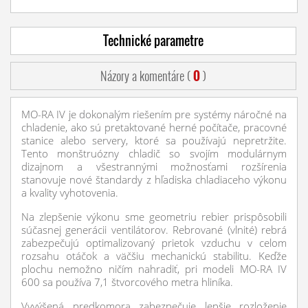
Technické parametre
Názory a komentáre (
0
)
MO-RA IV je dokonalým riešením pre systémy náročné na
chladenie, ako sú pretaktované herné počítače, pracovné
stanice alebo servery, ktoré sa používajú nepretržite.
Tento monštruózny chladič so svojím modulárnym
dizajnom a všestrannými možnosťami rozšírenia
stanovuje nové štandardy z hľadiska chladiaceho výkonu
a kvality vyhotovenia.
Na zlepšenie výkonu sme geometriu rebier prispôsobili
súčasnej generácii ventilátorov. Rebrované (vlnité) rebrá
zabezpečujú optimalizovaný prietok vzduchu v celom
rozsahu otáčok a väčšiu mechanickú stabilitu. Keďže
plochu nemožno ničím nahradiť, pri modeli MO-RA IV
600 sa používa 7,1 štvorcového metra hliníka.
Vyvýšená predkomora zabezpečuje lepšie rozloženie