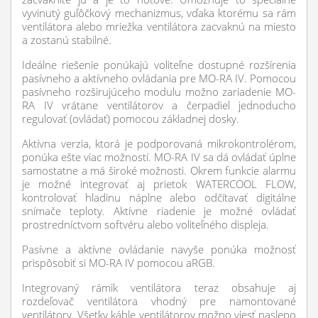
vyvinutý guľôčkový mechanizmus, vďaka ktorému sa rám
ventilátora alebo mriežka ventilátora zacvaknú na miesto
a zostanú stabilné.
Ideálne riešenie ponúkajú voliteľne dostupné rozšírenia
pasívneho a aktívneho ovládania pre MO-RA IV. Pomocou
pasívneho rozširujúceho modulu možno zariadenie MO-
RA IV vrátane ventilátorov a čerpadiel jednoducho
regulovať (ovládať) pomocou základnej dosky.
Aktívna verzia, ktorá je podporovaná mikrokontrolérom,
ponúka ešte viac možností. MO-RA IV sa dá ovládať úplne
samostatne a má široké možnosti. Okrem funkcie alarmu
je možné integrovať aj prietok WATERCOOL FLOW,
kontrolovať hladinu náplne alebo odčítavať digitálne
snímače teploty. Aktívne riadenie je možné ovládať
prostredníctvom softvéru alebo voliteľného displeja.
Pasívne a aktívne ovládanie navyše ponúka možnosť
prispôsobiť si MO-RA IV pomocou aRGB.
Integrovaný rámik ventilátora teraz obsahuje aj
rozdeľovač ventilátora vhodný pre namontované
ventilátory. Všetky káble ventilátorov možno viesť naslepo