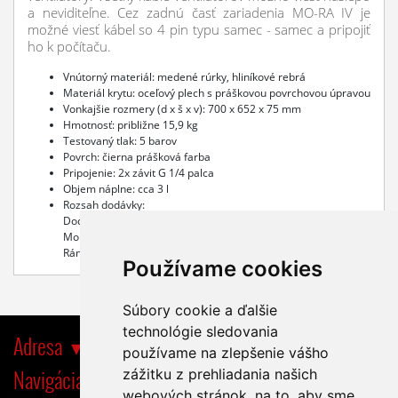
a neviditeľne. Cez zadnú časť zariadenia MO-RA IV je
možné viesť kábel so 4 pin typu samec - samec a pripojiť
ho k počítaču.
Vnútorný materiál: medené rúrky, hliníkové rebrá
Materiál krytu: oceľový plech s práškovou povrchovou úpravou
Vonkajšie rozmery (d x š x v): 700 x 652 x 75 mm
Hmotnosť: približne 15,9 kg
Testovaný tlak: 5 barov
Povrch: čierna prášková farba
Pripojenie: 2x závit G 1/4 palca
Objem náplne: cca 3 l
Rozsah dodávky:
Dodávka: 1x MO-RA IV 600
Montážne skrutky na montáž ventilátora
Rám ventilátora 600 vrátane rozdeľovača ventilátora
Používame cookies
Súbory cookie a ďalšie
technológie sledovania
Adresa
používame na zlepšenie vášho
Navigácia
zážitku z prehliadania našich
webových stránok, na to, aby sme