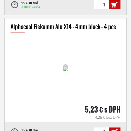
do
7-10 dní
U dodávateľa
Alphacool Eiskamm Alu X14 - 4mm black - 4 pcs
5,23 € s DPH
4,25 € bez DPH
do
7-10 dní