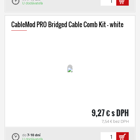
U dodávateľa
CableMod PRO Bridged Cable Comb Kit - white
9,27 € s DPH
7,54 € bez DPH
do
7-10 dní
U dodávateľa