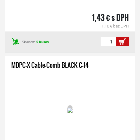
1,43 € s DPH
1,16 € bez DPH
Skladom
5 kusov
MDPC-X Cable-Comb BLACK C-14