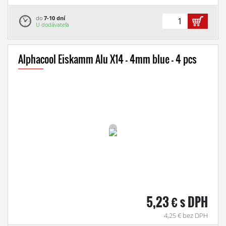
do
7-10 dní
U dodávateľa
Alphacool Eiskamm Alu X14 - 4mm blue - 4 pcs
5,23 € s DPH
4,25 € bez DPH