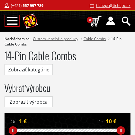
(+421)
557 997 789
tichepc@tichepc.sk
0
Nachádzam sa:
Custom kabeláž a produkty
Cable Combs
14-Pin
Cable Combs
14-Pin Cable Combs
Zobraziť kategórie
Vybrať výrobcu
Zobraziť výrobca
1 €
10 €
Od:
Do: