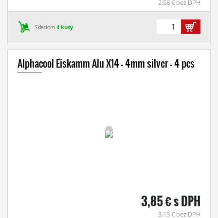
2,58 € bez DPH
Skladom
4 kusy
Alphacool Eiskamm Alu X14 - 4mm silver - 4 pcs
3,85 € s DPH
3,13 € bez DPH