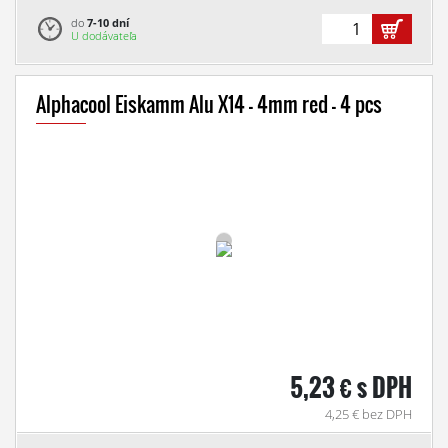
do
7-10 dní
U dodávateľa
Alphacool Eiskamm Alu X14 - 4mm red - 4 pcs
5,23 € s DPH
4,25 € bez DPH