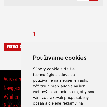
1
PREDCHÁDZAJÚCA
ĎALŠIA
Používame cookies
Súbory cookie a ďalšie
technológie sledovania
Adresa
používame na zlepšenie vášho
Navigácia
zážitku z prehliadania našich
webových stránok, na to, aby sme
Výrobci
vám zobrazovali prispôsobený
obsah a cielené reklamy, na
Buďte s nami tiež na