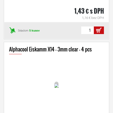
1,43 € s DPH
1,16 € bez DPH
Skladom
5 kusov
Alphacool Eiskamm X14 - 3mm clear - 4 pcs