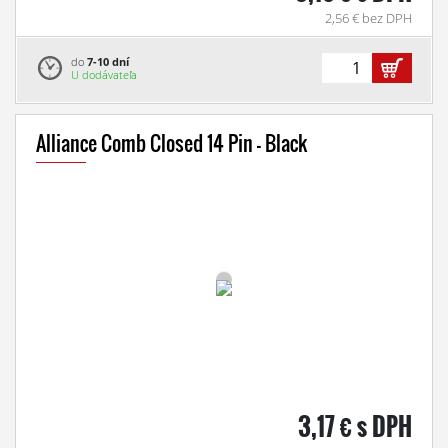
2,56 € bez DPH
do
7-10 dní
U dodávateľa
Alliance Comb Closed 14 Pin - Black
3,17 € s DPH