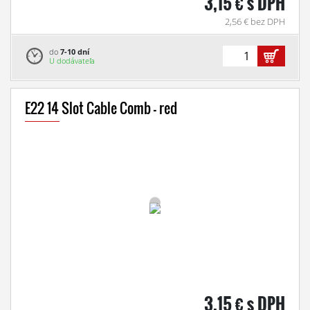
3,15 € s DPH
2,56 € bez DPH
do
7-10 dní
U dodávateľa
E22 14 Slot Cable Comb - red
3,15 € s DPH