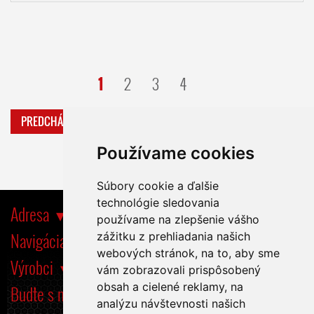
1
2
3
4
PREDCHÁDZAJÚCA
ĎALŠIA
Používame cookies
Súbory cookie a ďalšie
technológie sledovania
Adresa
používame na zlepšenie vášho
Navigácia
zážitku z prehliadania našich
webových stránok, na to, aby sme
Výrobci
vám zobrazovali prispôsobený
obsah a cielené reklamy, na
Buďte s nami tiež na
analýzu návštevnosti našich