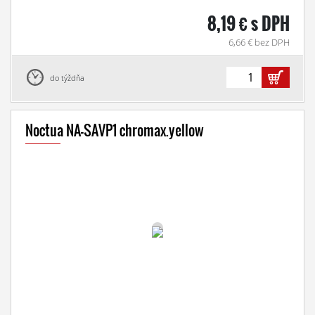
8,19 € s DPH
6,66 € bez DPH
do týždňa
Noctua NA-SAVP1 chromax.yellow