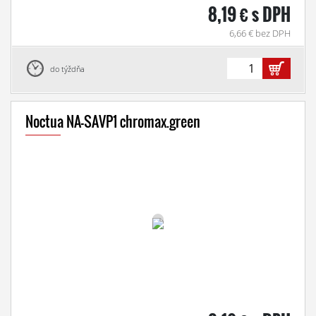
8,19 € s DPH
6,66 € bez DPH
do týždňa
Noctua NA-SAVP1 chromax.green