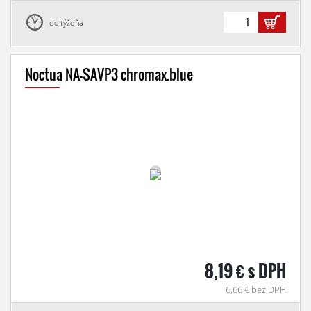
do týždňa
Noctua NA-SAVP3 chromax.blue
8,19 € s DPH
6,66 € bez DPH