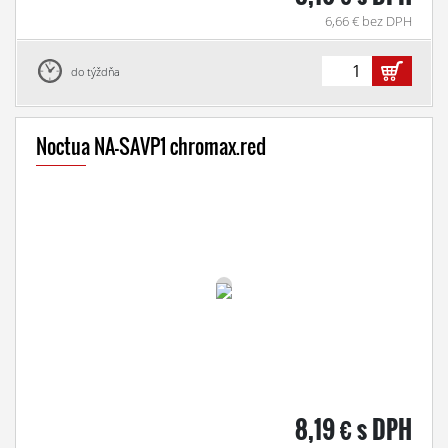
6,66 € bez DPH
do týždňa
Noctua NA-SAVP1 chromax.red
8,19 € s DPH