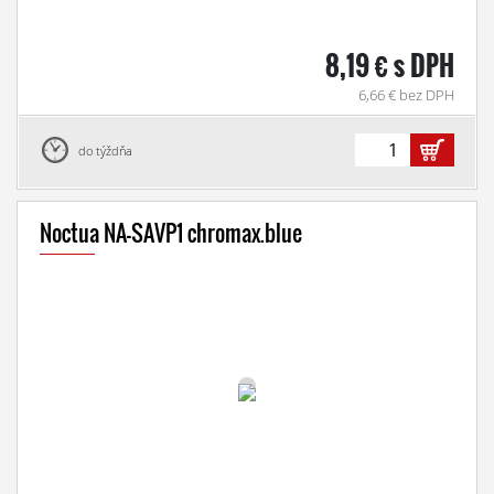
8,19 € s DPH
6,66 € bez DPH
do týždňa
Noctua NA-SAVP1 chromax.blue