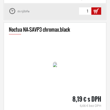
do týždňa
Noctua NA-SAVP3 chromax.black
8,19 € s DPH
6,66 € bez DPH