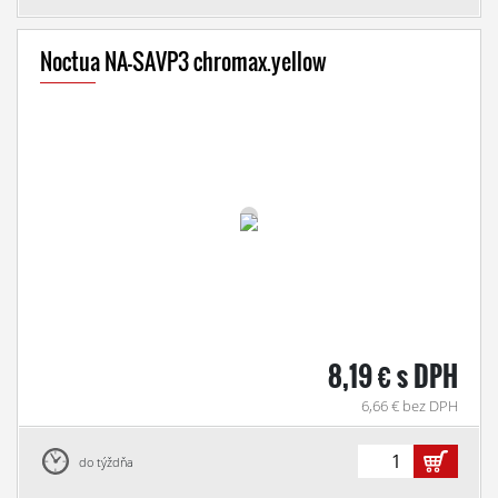
Noctua NA-SAVP3 chromax.yellow
8,19 € s DPH
6,66 € bez DPH
do týždňa