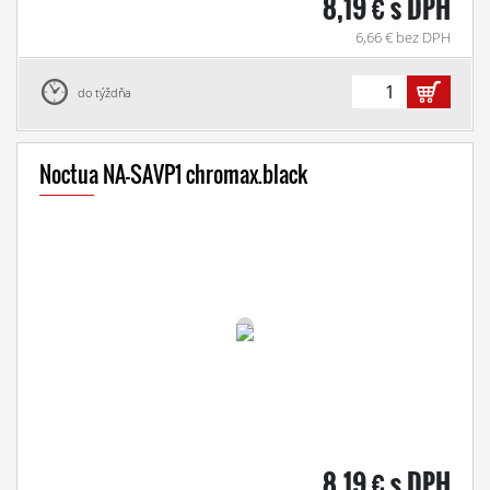
8,19 € s DPH
6,66 € bez DPH
do týždňa
Noctua NA-SAVP1 chromax.black
8,19 € s DPH