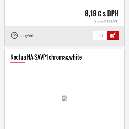
8,19 € s DPH
6,66 € bez DPH
do týždňa
Noctua NA-SAVP1 chromax.white