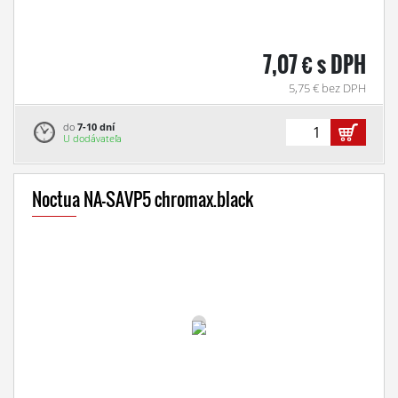
7,07 € s DPH
5,75 € bez DPH
do
7-10 dní
U dodávateľa
Noctua NA-SAVP5 chromax.black