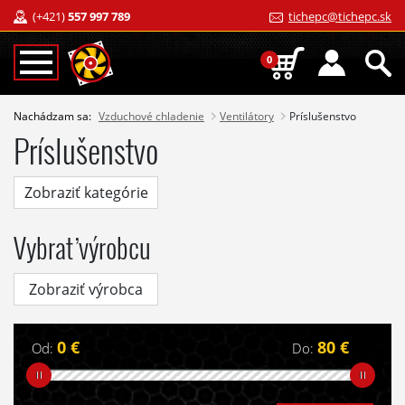
(+421)
557 997 789
tichepc@tichepc.sk
0
Nachádzam sa:
Vzduchové chladenie
Ventilátory
Príslušenstvo
Príslušenstvo
Zobraziť kategórie
Vybrať výrobcu
Zobraziť výrobca
0 €
80 €
Od:
Do: