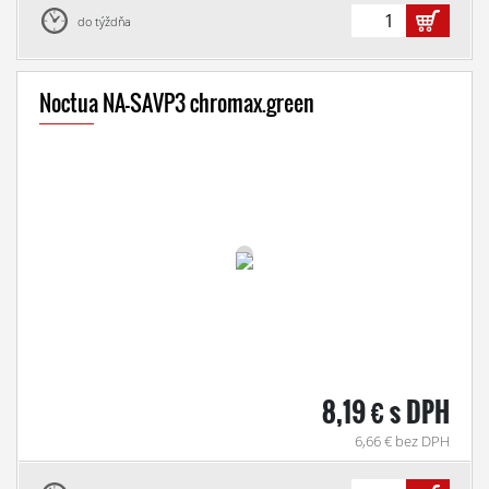
do týždňa
Noctua NA-SAVP3 chromax.green
8,19 € s DPH
6,66 € bez DPH