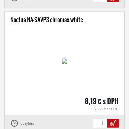
Noctua NA-SAVP3 chromax.white
8,19 € s DPH
6,66 € bez DPH
do týždňa