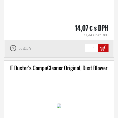
14,07 € s DPH
11,44 € bez DPH
do týždňa
IT Duster's CompuCleaner Original, Dust Blower