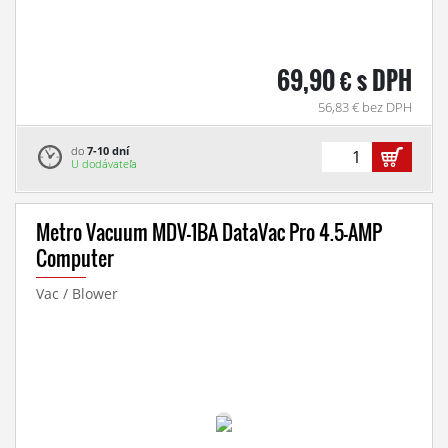
69,90 € s DPH
56,83 € bez DPH
do
7-10 dní
U dodávateľa
Metro Vacuum MDV-1BA DataVac Pro 4.5-AMP
Computer
Vac / Blower