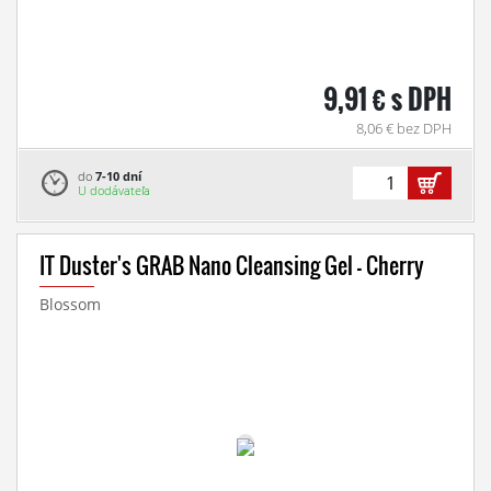
9,91 € s DPH
8,06 € bez DPH
do
7-10 dní
U dodávateľa
IT Duster's GRAB Nano Cleansing Gel - Cherry
Blossom