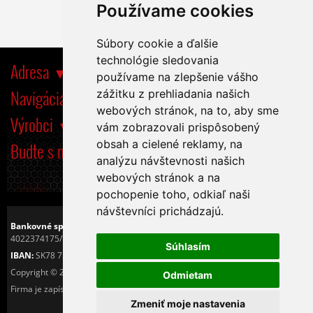
Používame cookies
Súbory cookie a ďalšie
technológie sledovania
Adresa
používame na zlepšenie vášho
Navigácia
zážitku z prehliadania našich
webových stránok, na to, aby sme
Výrobci
vám zobrazovali prispôsobený
obsah a cielené reklamy, na
Buďte s nami tiež na
analýzu návštevnosti našich
webových stránok a na
pochopenie toho, odkiaľ naši
návštevníci prichádzajú.
Bankovné spojenie:
Československá obchodná banka, a.s.
4022374175/7500
Súhlasím
IBAN:
SK78 7500 0000 0040 2237 4175
Copyright © 2016
Tiché PC s.r.o.
Odmietam
Firma je zapísaná v OR Okresného sůdu v Košiciach I. pod číslom 25425/V.
Zmeniť moje nastavenia