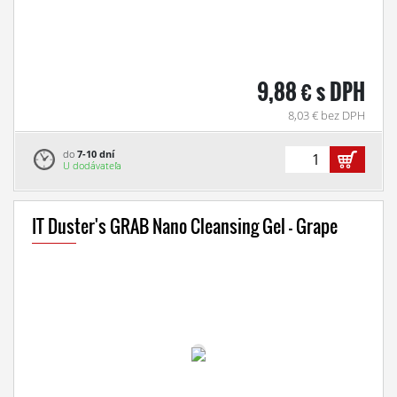
9,88 € s DPH
8,03 € bez DPH
do
7-10 dní
U dodávateľa
IT Duster's GRAB Nano Cleansing Gel - Grape