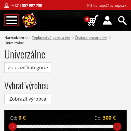
(+421)
557 997 789
tichepc@tichepc.sk
0
Nachádzam sa:
Teplovodivé pasty a iné
Čistiace prostriedky
Univerzálne
Univerzálne
Zobraziť kategórie
Vybrať výrobcu
Zobraziť výrobca
0 €
300 €
Od:
Do: