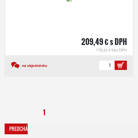
209,49 € s DPH
170,32 € bez DPH
na objednávku
1
PREDCHÁDZAJÚCA
ĎALŠIA