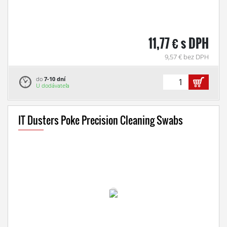
11,77 € s DPH
9,57 € bez DPH
do
7-10 dní
U dodávateľa
IT Dusters Poke Precision Cleaning Swabs