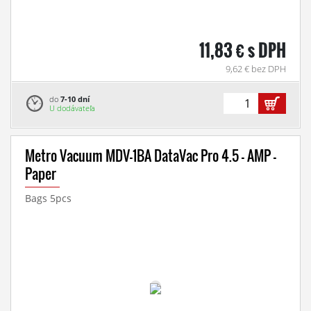
11,83 € s DPH
9,62 € bez DPH
do
7-10 dní
U dodávateľa
Metro Vacuum MDV-1BA DataVac Pro 4.5 - AMP -
Paper
Bags 5pcs