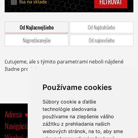
FILTROVAŤ
Iba na sklade
Od Najlacnejšieho
Od Najdrahšieho
Najpredávanejšie
Od najnovšieho
Ľutujeme, ale s týmito parametrami neboli nájdené
žiadne produkty.
Používame cookies
Súbory cookie a ďalšie
technológie sledovania
Adresa
používame na zlepšenie vášho
Navigácia
zážitku z prehliadania našich
webových stránok, na to, aby sme
Výrobci