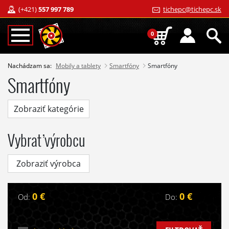
(+421)
557 997 789
tichepc@tichepc.sk
0
Nachádzam sa:
Mobily a tablety
Smartfóny
Smartfóny
Smartfóny
Zobraziť kategórie
Vybrať výrobcu
Zobraziť výrobca
0 €
0 €
Od:
Do: