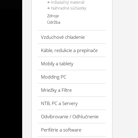
Inštalačný materiál
Náhradné súčiastky
Zdroje
Údržba
Vzduchové chladenie
Káble, redukcie a prepínače
Mobily a tablety
Modding PC
Mriežky a Filtre
NTB, PC a Servery
Odvibrovanie / Odhlučnenie
Periférie a software