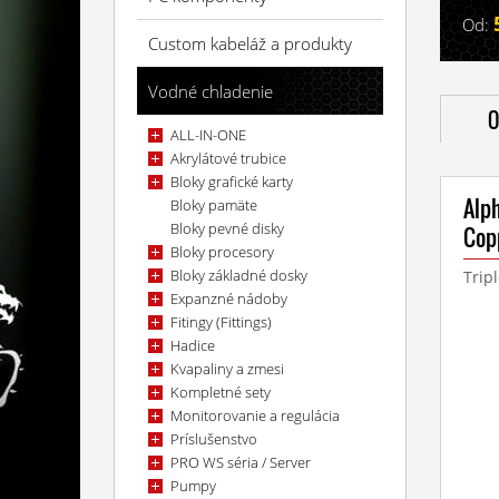
Od:
Custom kabeláž a produkty
Vodné chladenie
O
ALL-IN-ONE
Akrylátové trubice
Bloky grafické karty
Alp
Bloky pamäte
Bloky pevné disky
Cop
Bloky procesory
Bloky základné dosky
Trip
Expanzné nádoby
Fitingy (Fittings)
Hadice
Kvapaliny a zmesi
Kompletné sety
Monitorovanie a regulácia
Príslušenstvo
PRO WS séria / Server
Pumpy