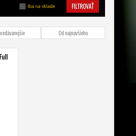
FILTROVAŤ
Iba na sklade
predávanejšie
Od najnovšieho
Full