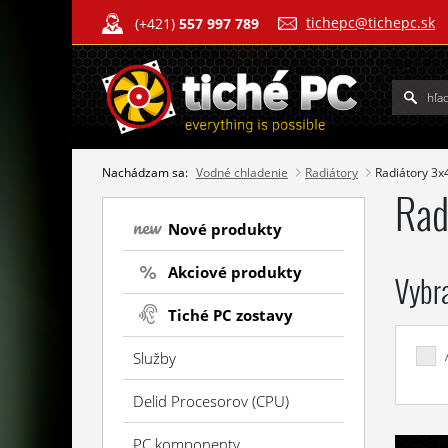
tichepc@tichepc.sk
(+421)
557 997 789
Nachádzam sa:
Vodné chladenie
Radiátory
Radiátory 3
Rad
Nové produkty
Akciové produkty
Vybr
Tiché PC zostavy
Služby
Delid Procesorov (CPU)
PC komponenty