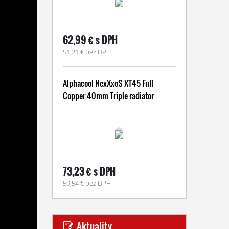
62,99 € s DPH
51,21 € bez DPH
Alphacool NexXxoS XT45 Full
Copper 40mm Triple radiator
73,23 € s DPH
59,54 € bez DPH
Aktuality