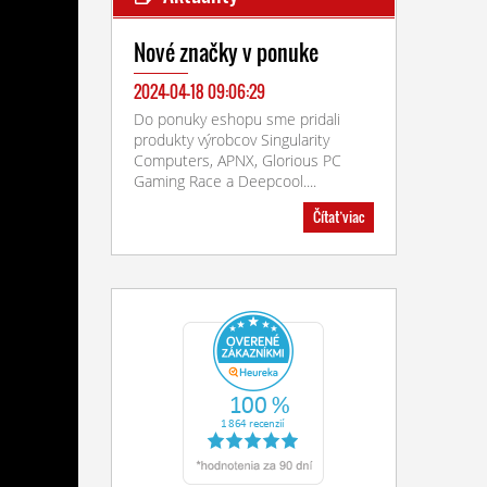
Nové značky v ponuke
2024-04-18 09:06:29
Do ponuky eshopu sme pridali
produkty výrobcov Singularity
Computers, APNX, Glorious PC
Gaming Race a Deepcool....
Čítať viac