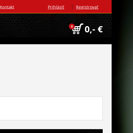
|
Kontakt
Prihlásiť
Registrovať
0,- €
0