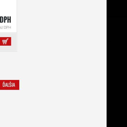
 DPH
bez DPH
ĎALŠIA