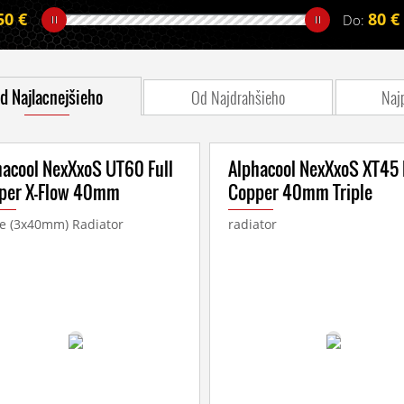
50 €
80 €
Do:
d Najlacnejšieho
Od Najdrahšieho
Naj
hacool NexXxoS UT60 Full
Alphacool NexXxoS XT45 
per X-Flow 40mm
Copper 40mm Triple
le (3x40mm) Radiator
radiator