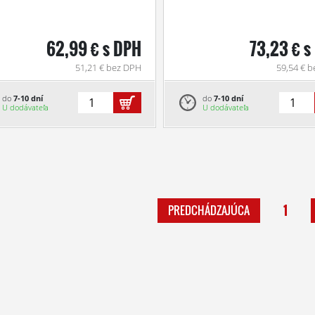
62,99 € s DPH
73,23 € s
51,21 € bez DPH
59,54 € 
do
7-10 dní
do
7-10 dní
U dodávateľa
U dodávateľa
1
PREDCHÁDZAJÚCA