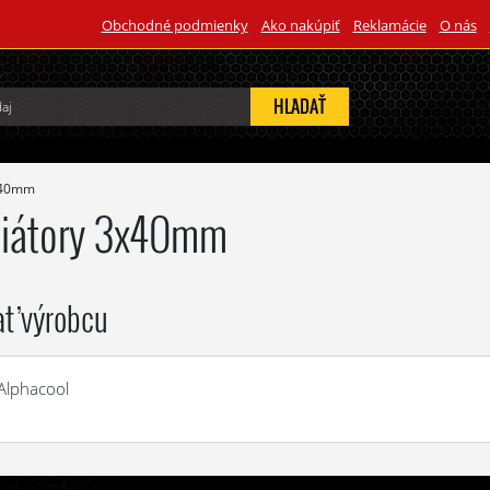
Obchodné podmienky
Ako nakúpiť
Reklamácie
O nás
HĽADAŤ
x40mm
iátory 3x40mm
ať výrobcu
Alphacool