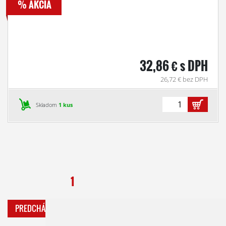
% AKCIA
32,86 € s DPH
26,72 € bez DPH
Skladom
1 kus
1
PREDCHÁDZAJÚCA
ĎALŠIA