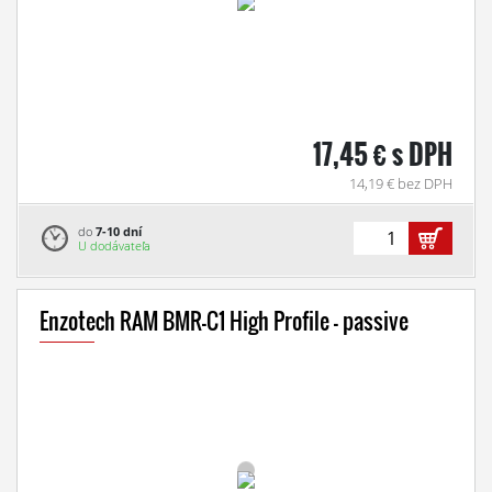
17,45 € s DPH
14,19 € bez DPH
do
7-10 dní
U dodávateľa
Enzotech RAM BMR-C1 High Profile - passive