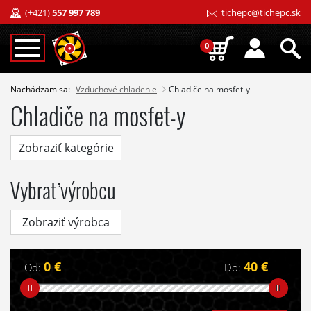
(+421)
557 997 789
tichepc@tichepc.sk
0
Nachádzam sa:
Vzduchové chladenie
Chladiče na mosfet-y
Chladiče na mosfet-y
Zobraziť kategórie
Vybrať výrobcu
Zobraziť výrobca
0 €
40 €
Od:
Do: