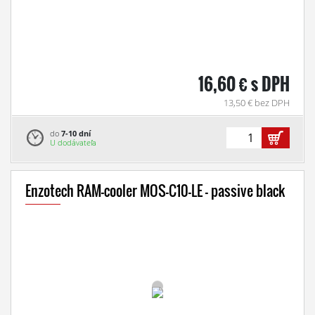
16,60 € s DPH
13,50 € bez DPH
do
7-10 dní
U dodávateľa
Enzotech RAM-cooler MOS-C10-LE - passive black