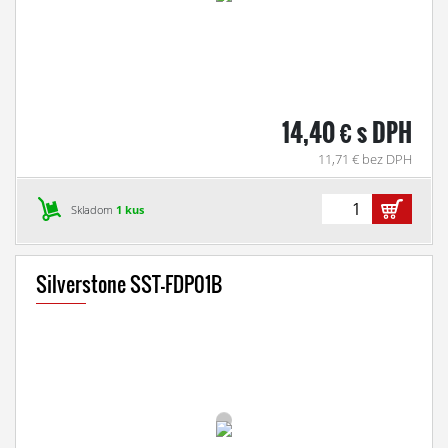
14,40 € s DPH
11,71 € bez DPH
Skladom
1 kus
Silverstone SST-FDP01B