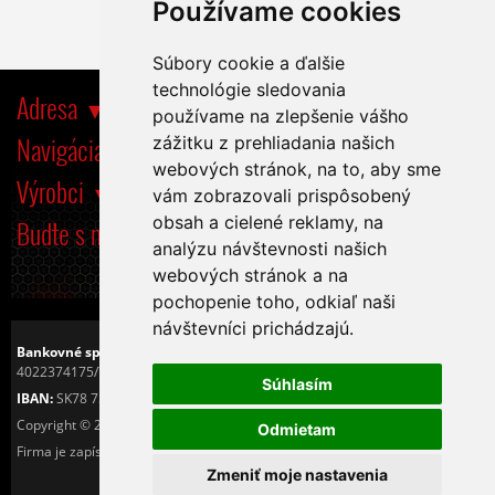
Používame cookies
Súbory cookie a ďalšie
technológie sledovania
Adresa
používame na zlepšenie vášho
Navigácia
zážitku z prehliadania našich
webových stránok, na to, aby sme
Výrobci
vám zobrazovali prispôsobený
obsah a cielené reklamy, na
Buďte s nami tiež na
analýzu návštevnosti našich
webových stránok a na
pochopenie toho, odkiaľ naši
návštevníci prichádzajú.
Bankovné spojenie:
Československá obchodná banka, a.s.
4022374175/7500
Súhlasím
IBAN:
SK78 7500 0000 0040 2237 4175
Copyright © 2016
Tiché PC s.r.o.
Odmietam
Firma je zapísaná v OR Okresného sůdu v Košiciach I. pod číslom 25425/V.
Zmeniť moje nastavenia