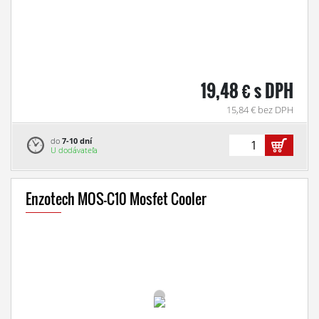
19,48 € s DPH
15,84 € bez DPH
do
7-10 dní
U dodávateľa
Enzotech MOS-C10 Mosfet Cooler