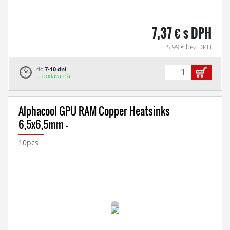
7,37 € s DPH
5,99 € bez DPH
do
7-10 dní
U dodávateľa
Alphacool GPU RAM Copper Heatsinks
6,5x6,5mm -
10pcs