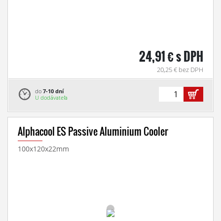
24,91 € s DPH
20,25 € bez DPH
do
7-10 dní
U dodávateľa
Alphacool ES Passive Aluminium Cooler
100x120x22mm