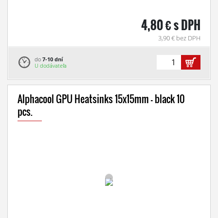
4,80 € s DPH
3,90 € bez DPH
do
7-10 dní
U dodávateľa
Alphacool GPU Heatsinks 15x15mm - black 10
pcs.