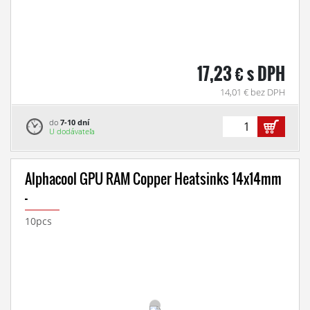
17,23 € s DPH
14,01 € bez DPH
do
7-10 dní
U dodávateľa
Alphacool GPU RAM Copper Heatsinks 14x14mm
-
10pcs