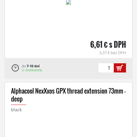
6,61 € s DPH
5,37 € bez DPH
do
7-10 dní
U dodávateľa
Alphacool NexXxos GPX thread extension 73mm -
deep
black