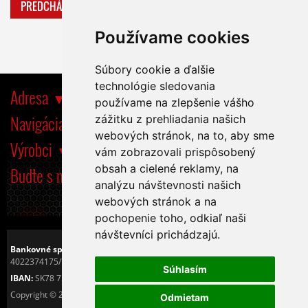
PREDCHÁDZAJÚCA
ĎALŠIA
Používame cookies
Súbory cookie a ďalšie
technológie sledovania
Adresa
používame na zlepšenie vášho
Navigácia
zážitku z prehliadania našich
webových stránok, na to, aby sme
Výrobci
vám zobrazovali prispôsobený
obsah a cielené reklamy, na
Buďte s nami tiež na
analýzu návštevnosti našich
webových stránok a na
pochopenie toho, odkiaľ naši
návštevníci prichádzajú.
Bankovné spojenie:
Československá obchodná banka, a.s.
4022374175/7500
Súhlasím
IBAN:
SK78 7500 0000 0040 2237 4175
Copyright © 2016
Tiché PC s.r.o.
Odmietam