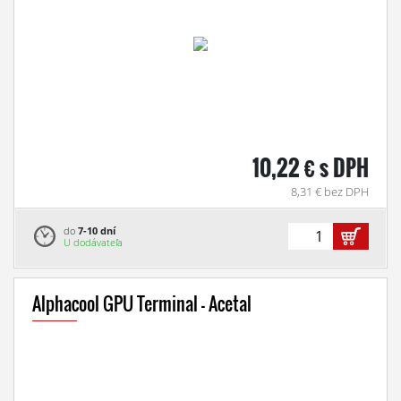
10,22 € s DPH
8,31 € bez DPH
do
7-10 dní
U dodávateľa
Alphacool GPU Terminal - Acetal