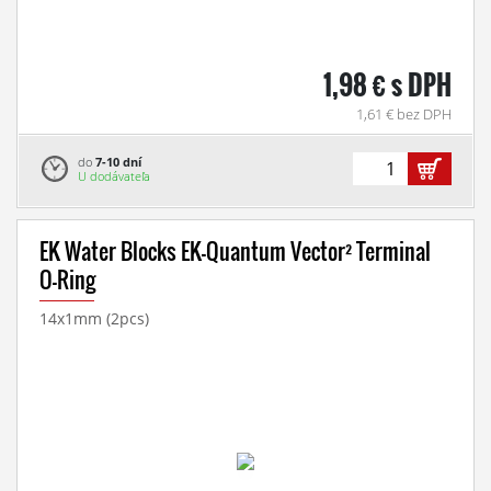
1,98 € s DPH
1,61 € bez DPH
do
7-10 dní
U dodávateľa
EK Water Blocks EK-Quantum Vector² Terminal
O-Ring
14x1mm (2pcs)