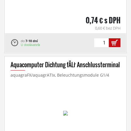
0,74 € s DPH
0,60 € bez DPH
do
7-10 dní
U dodávateľa
Aquacomputer Dichtung fĂĽr Anschlussterminal
aquagraFX/aquagrATIx, Beleuchtungsmodule G1/4