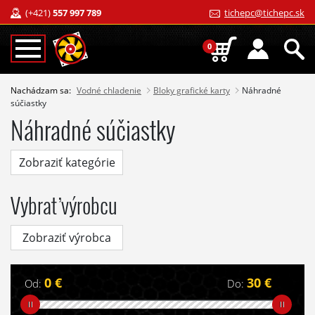
(+421)
557 997 789
tichepc@tichepc.sk
0
Nachádzam sa:
Vodné chladenie
Bloky grafické karty
Náhradné
súčiastky
Náhradné súčiastky
Zobraziť kategórie
Vybrať výrobcu
Zobraziť výrobca
0 €
30 €
Od:
Do: