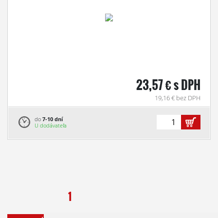
23,57 € s DPH
19,16 € bez DPH
do
7-10 dní
U dodávateľa
1