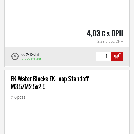
4,03 € s DPH
3,28 € bez DPH
do
7-10 dní
U dodávateľa
EK Water Blocks EK-Loop Standoff
M3.5/M2.5x2.5
(10pcs)