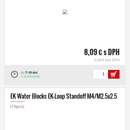
8,09 € s DPH
6,58 € bez DPH
do
7-10 dní
U dodávateľa
EK Water Blocks EK-Loop Standoff M4/M2.5x2.5
(15pcs)