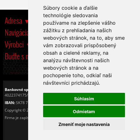
Súbory cookie a ďalšie
technológie sledovania
Adresa
používame na zlepšenie vášho
Navigácia
zážitku z prehliadania našich
webových stránok, na to, aby sme
Výrobci
vám zobrazovali prispôsobený
obsah a cielené reklamy, na
Buďte s nami tiež na
analýzu návštevnosti našich
webových stránok a na
pochopenie toho, odkiaľ naši
návštevníci prichádzajú.
Bankovné spojenie:
Československá obchodná banka, a.s.
4022374175/7500
Súhlasím
IBAN:
SK78 7500 0000 0040 2237 4175
Copyright © 2016
Tiché PC s.r.o.
Odmietam
Firma je zapísaná v OR Okresného sůdu v Košiciach I. pod číslom 25425/V.
Zmeniť moje nastavenia