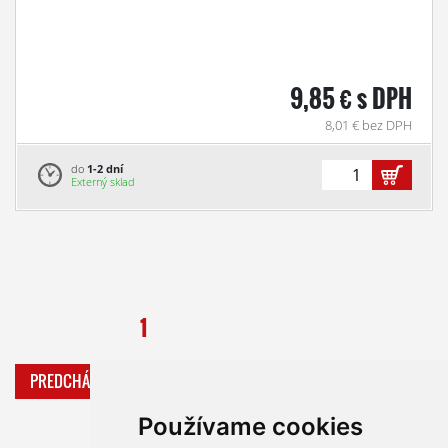
9,85 € s DPH
8,01 € bez DPH
do
1-2 dní
Externý sklad
1
PREDCHÁDZAJÚCA
ĎALŠIA
Používame cookies