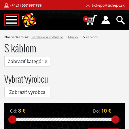
(+421)
557 997 789
tichepc@tichepc.sk
0
Nachádzam sa:
Periférie a software
Myšky
S káblom
S káblom
Zobraziť kategórie
Vybrať výrobcu
Zobraziť výrobca
8 €
10 €
Od:
Do: