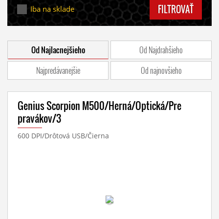
FILTROVAŤ
Iba na sklade
Od Najlacnejšieho
Od Najdrahšieho
Najpredávanejšie
Od najnovšieho
Genius Scorpion M500/Herná/Optická/Pre
pravákov/3
600 DPI/Drôtová USB/Čierna