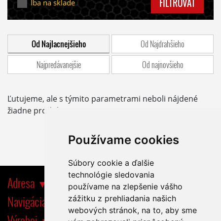
FILTROVAŤ
Iba na sklade
Od Najlacnejšieho
Od Najdrahšieho
Najpredávanejšie
Od najnovšieho
Ľutujeme, ale s týmito parametrami neboli nájdené
žiadne produkty.
Používame cookies
Súbory cookie a ďalšie
technológie sledovania
Adresa
používame na zlepšenie vášho
Navigácia
zážitku z prehliadania našich
webových stránok, na to, aby sme
Výrobci