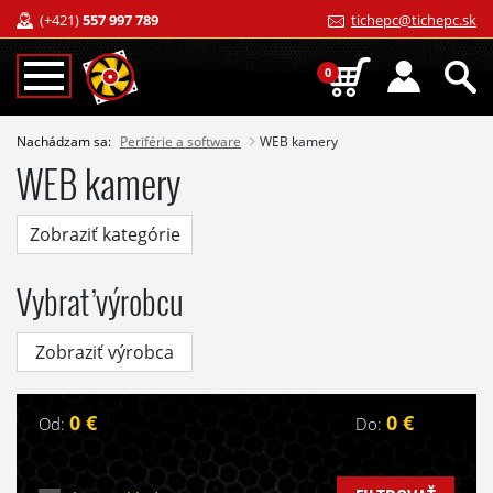
(+421)
557 997 789
tichepc@tichepc.sk
0
Nachádzam sa:
Periférie a software
WEB kamery
WEB kamery
Zobraziť kategórie
Vybrať výrobcu
Zobraziť výrobca
0 €
0 €
Od:
Do: