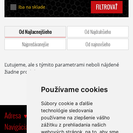
FILTROVAŤ
Iba na sklade
Od Najlacnejšieho
Od Najdrahšieho
Najpredávanejšie
Od najnovšieho
Ľutujeme, ale s týmito parametrami neboli nájdené
žiadne produkty.
Používame cookies
Súbory cookie a ďalšie
technológie sledovania
Adresa
používame na zlepšenie vášho
Navigácia
zážitku z prehliadania našich
webových stránok, na to, aby sme