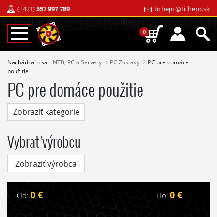
(+421)
557 997 789
tichepc@tichepc.sk
0
Nachádzam sa:
NTB, PC a Servery
PC Zostavy
PC pre domáce
použitie
PC pre domáce použitie
Zobraziť kategórie
Vybrať výrobcu
Zobraziť výrobca
0 €
0 €
Od:
Do: