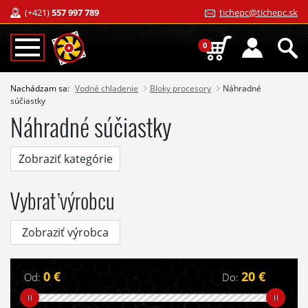
(+421)
557 997 789
tichepc@tichepc.sk
0
Nachádzam sa:
Vodné chladenie
Bloky procesory
Náhradné
súčiastky
Náhradné súčiastky
Zobraziť kategórie
Vybrať výrobcu
Zobraziť výrobca
0 €
20 €
Od:
Do: