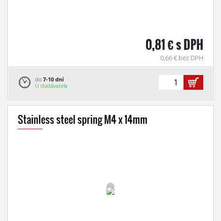
0,81 € s DPH
0,66 € bez DPH
do
7-10 dní
U dodávateľa
Stainless steel spring M4 x 14mm