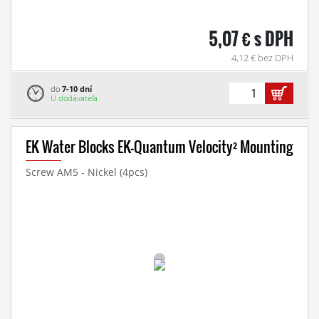
5,07 € s DPH
4,12 € bez DPH
do
7-10 dní
U dodávateľa
EK Water Blocks EK-Quantum Velocity² Mounting
Screw AM5 - Nickel (4pcs)