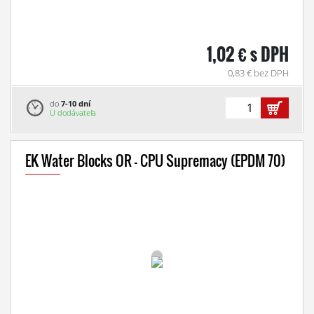
1,02 € s DPH
0,83 € bez DPH
do
7-10 dní
U dodávateľa
EK Water Blocks OR - CPU Supremacy (EPDM 70)