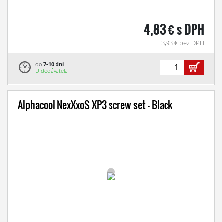
4,83 € s DPH
3,93 € bez DPH
do
7-10 dní
U dodávateľa
Alphacool NexXxoS XP3 screw set - Black