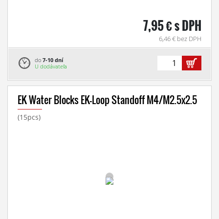
7,95 € s DPH
6,46 € bez DPH
do
7-10 dní
U dodávateľa
EK Water Blocks EK-Loop Standoff M4/M2.5x2.5
(15pcs)