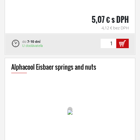
5,07 € s DPH
4,12 € bez DPH
do
7-10 dní
U dodávateľa
Alphacool Eisbaer springs and nuts