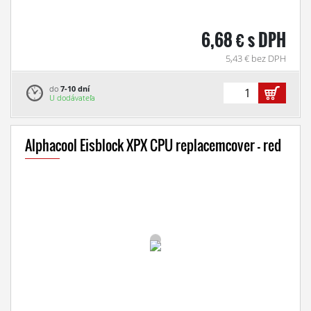
6,68 € s DPH
5,43 € bez DPH
do
7-10 dní
U dodávateľa
Alphacool Eisblock XPX CPU replacemcover - red