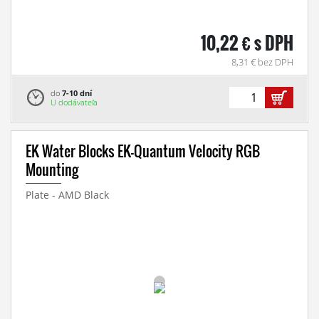
10,22 € s DPH
8,31 € bez DPH
do
7-10 dní
U dodávateľa
EK Water Blocks EK-Quantum Velocity RGB
Mounting
Plate - AMD Black