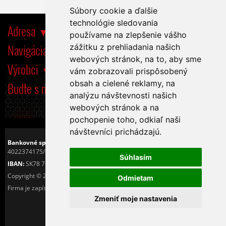
Súbory cookie a ďalšie
technológie sledovania
Adresa
používame na zlepšenie vášho
Navigácia
zážitku z prehliadania našich
webových stránok, na to, aby sme
Výrobci
vám zobrazovali prispôsobený
obsah a cielené reklamy, na
Buďte s nami tiež na
analýzu návštevnosti našich
webových stránok a na
pochopenie toho, odkiaľ naši
návštevníci prichádzajú.
Bankovné spojenie:
Československá obchodná banka, a.s.
4022374175/7500
Súhlasím
IBAN:
SK78 7500 0000 0040 2237 4175
Copyright © 2016
Tiché PC s.r.o.
Odmietam
Firma je zapísaná v OR Okresného sůdu v Košiciach I. pod číslom 25425/V.
Zmeniť moje nastavenia