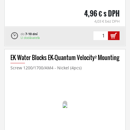
4,96 € s DPH
4,03 € bez DPH
do
7-10 dní
U dodávateľa
EK Water Blocks EK-Quantum Velocity² Mounting
Screw 1200/1700/AM4 - Nickel (4pcs)