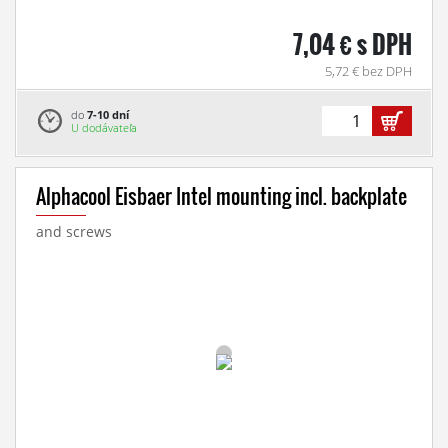
7,04 € s DPH
5,72 € bez DPH
do
7-10 dní
U dodávateľa
Alphacool Eisbaer Intel mounting incl. backplate
and screws