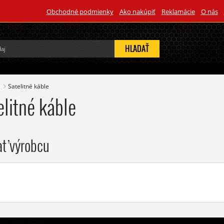
Obchodné podmienky
Ako nakúpiť
Reklamácie
O nás
HĽADAŤ
Satelitné káble
elitné káble
ať výrobcu