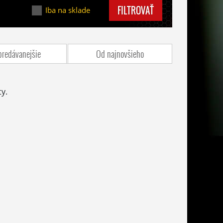
FILTROVAŤ
Iba na sklade
predávanejšie
Od najnovšieho
y.