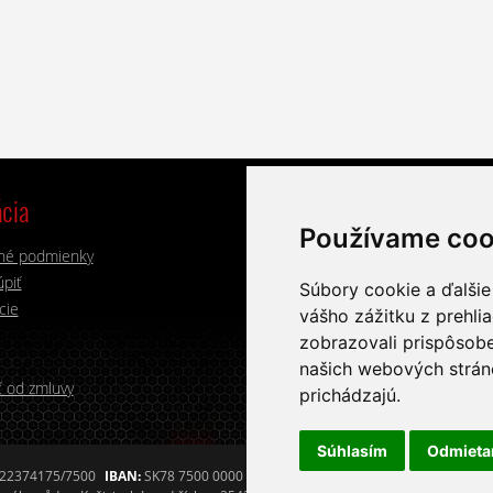
cia
Výrobci
Používame coo
né podmienky
Alphacool
Lian Li
piť
Aqua Computer
Noctua
Súbory cookie a ďalšie
cie
BitsPower
Mayhems
vášho zážitku z prehli
EK Water Blocks
Watercool
zobrazovali prispôsobe
G.Skill
XSPC
našich webových stráno
 od zmluvy
prichádzajú.
Súhlasím
Odmiet
022374175/7500
IBAN:
SK78 7500 0000 0040 2237 4175