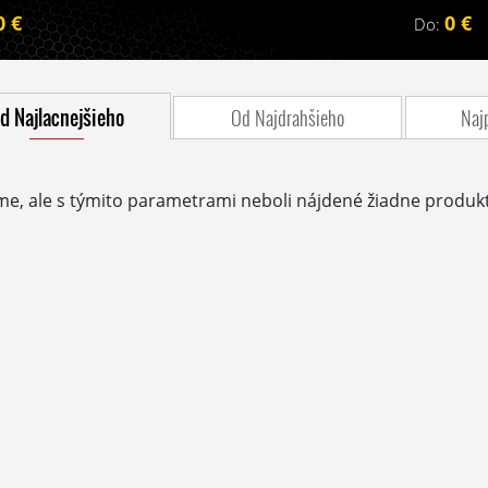
0 €
0 €
Do:
d Najlacnejšieho
Od Najdrahšieho
Naj
me, ale s týmito parametrami neboli nájdené žiadne produkt