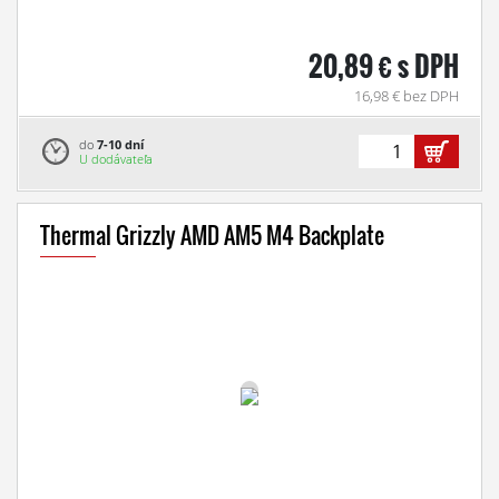
20,89 € s DPH
16,98 € bez DPH
do
7-10 dní
U dodávateľa
Thermal Grizzly AMD AM5 M4 Backplate