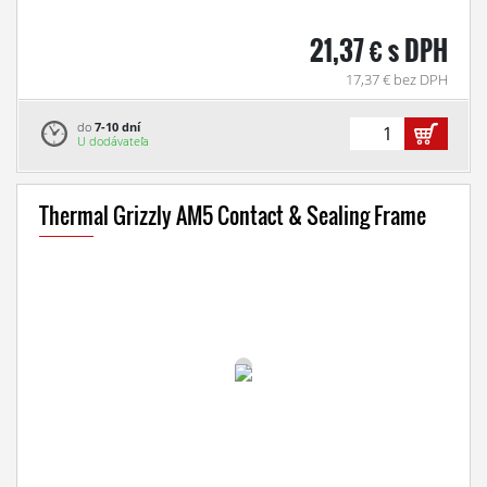
21,37 € s DPH
17,37 € bez DPH
do
7-10 dní
U dodávateľa
Thermal Grizzly AM5 Contact & Sealing Frame