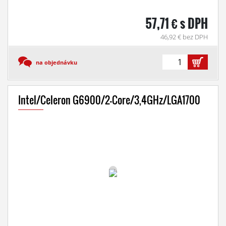
57,71 € s DPH
46,92 € bez DPH
na objednávku
Intel/Celeron G6900/2-Core/3,4GHz/LGA1700