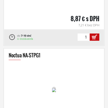
8,87 € s DPH
7,21 € bez DPH
do
7-10 dní
U dodávateľa
Noctua NA-STPG1