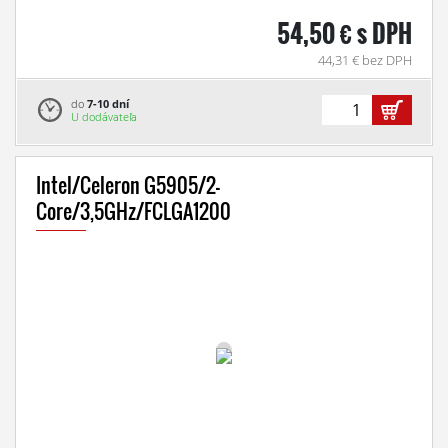
54,50 € s DPH
44,31 € bez DPH
do
7-10 dní
U dodávateľa
Intel/Celeron G5905/2-
Core/3,5GHz/FCLGA1200