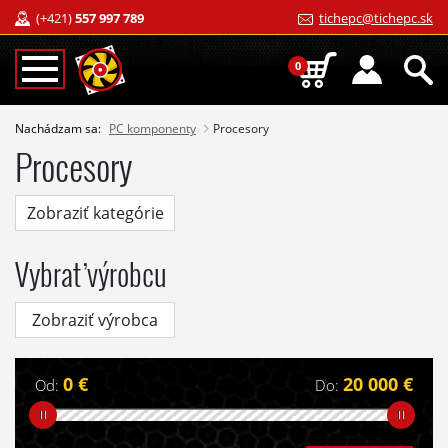
(+421)
557 997 789
tichepc@tichepc.sk
0
Nachádzam sa:
PC komponenty
Procesory
Procesory
Zobraziť kategórie
Vybrať výrobcu
Zobraziť výrobca
0 €
20 000 €
Od:
Do: