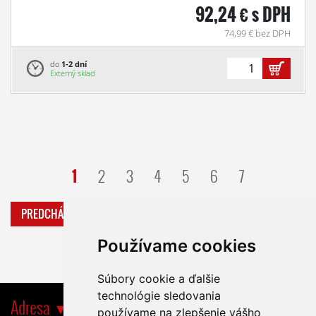
92,24 € s DPH
74,99 € bez DPH
do
1-2 dní
Externý sklad
1
2
3
4
5
6
7
PREDCHÁDZAJÚCA
ĎALŠIA
Používame cookies
Súbory cookie a ďalšie
technológie sledovania
Adresa
používame na zlepšenie vášho