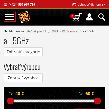
(+421)
557 997 789
tichepc@tichepc.sk
0
Nachádzam sa:
Sieťové produkty + WiFi
WIFI - router
a - 5GHz
a - 5GHz
Zobraziť kategórie
Vybrať výrobcu
Zobraziť výrobca
40 €
60 €
Od:
Do: