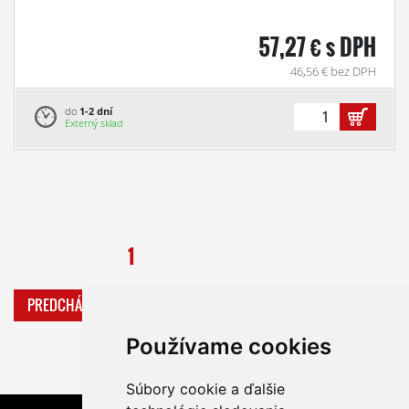
57,27 € s DPH
46,56 € bez DPH
do
1-2 dní
Externý sklad
1
PREDCHÁDZAJÚCA
ĎALŠIA
Používame cookies
Súbory cookie a ďalšie