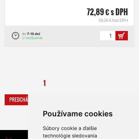
72,89 € s DPH
59,26 € bez DPH
do
7-10 dní
U dodávateľa
1
PREDCHÁDZAJÚCA
ĎALŠIA
Používame cookies
Súbory cookie a ďalšie
technológie sledovania