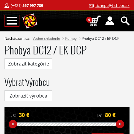
(+421)
557 997 789
tichepc@tichepc.sk
0
Nachádzam sa:
Vodné chladenie
Pumpy
Phobya DC12 / EK DCP
Phobya DC12 / EK DCP
Zobraziť kategórie
Vybrať výrobcu
Zobraziť výrobca
30 €
80 €
Od:
Do: