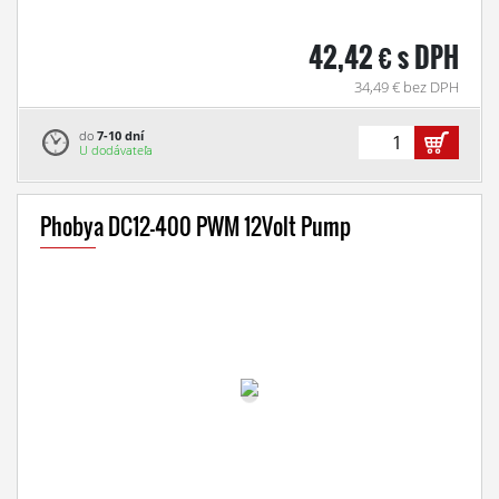
42,42 € s DPH
34,49 € bez DPH
do
7-10 dní
U dodávateľa
Phobya DC12-400 PWM 12Volt Pump