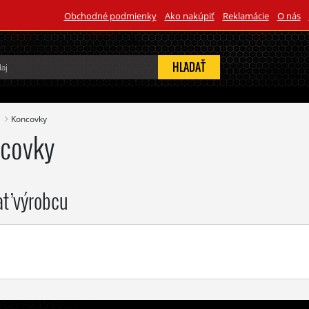
Obchodné podmienky
Ako nakúpiť
Reklamácie
O nás
HĽADAŤ
Koncovky
covky
ať výrobcu