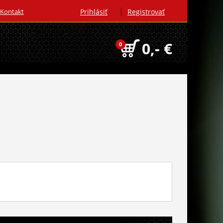
|
Kontakt
Prihlásiť
Registrovať
0,- €
0