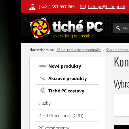
tichepc@tichepc.sk
(+421)
557 997 789
Nachádzam sa:
Káble, redukcie a prepínače
Káble anténne
Kon
Nové produkty
Akciové produkty
Vybr
Tiché PC zostavy
Služby
Delid Procesorov (CPU)
PC komponenty