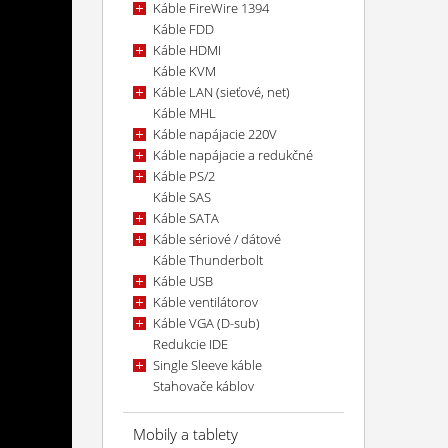
Káble FireWire 1394
Káble FDD
Káble HDMI
Káble KVM
Káble LAN (sieťové, net)
Káble MHL
Káble napájacie 220V
Káble napájacie a redukčné
Káble PS/2
Káble SAS
Káble SATA
Káble sériové / dátové
Káble Thunderbolt
Káble USB
Káble ventilátorov
Káble VGA (D-sub)
Redukcie IDE
Single Sleeve káble
Stahovače káblov
Mobily a tablety