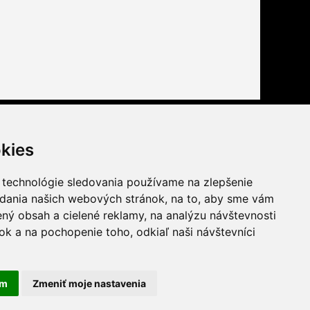
Buďte s nami tiež na
kies
facebook
youtube
 technológie sledovania používame na zlepšenie
twitter
instagram
adania našich webových stránok, na to, aby sme vám
ný obsah a cielené reklamy, na analýzu návštevnosti
k a na pochopenie toho, odkiaľ naši návštevníci
am
Zmeniť moje nastavenia