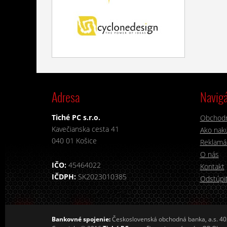
Adresa
Navigá
Tiché PC s.r.o.
Obchod
Kavečianska cesta 41
Ako nakú
040 01 Košice
Reklamá
O nás
IČO:
45464022
Kontakt
IČDPH:
SK2023010385
Odstúpiť
Bankovné spojenie:
Československá obchodná banka, a.s. 4