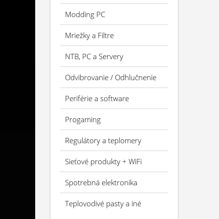
Modding PC
Mriežky a Filtre
NTB, PC a Servery
Odvibrovanie / Odhlučnenie
Periférie a software
Progaming
Regulátory a teplomery
Sieťové produkty + WiFi
Spotrebná elektronika
Teplovodivé pasty a iné