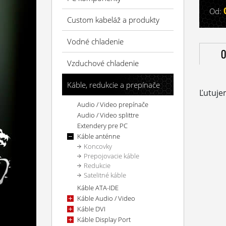
Od:
Custom kabeláž a produkty
Vodné chladenie
O
Vzduchové chladenie
Káble, redukcie a prepínače
Ľutuje
Audio / Video prepínače
Audio / Video splittre
Extendery pre PC
Káble anténne
Koncovky
Prepojovacie káble
Redukcie
Satelitné káble
Káble ATA-IDE
Káble Audio / Video
Káble DVI
Káble Display Port