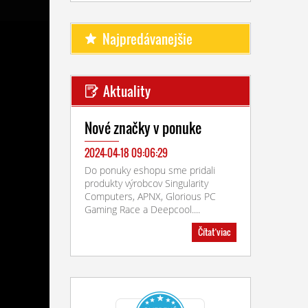
Najpredávanejšie
Aktuality
Nové značky v ponuke
2024-04-18 09:06:29
Do ponuky eshopu sme pridali
produkty výrobcov Singularity
Computers, APNX, Glorious PC
Gaming Race a Deepcool....
Čítať viac