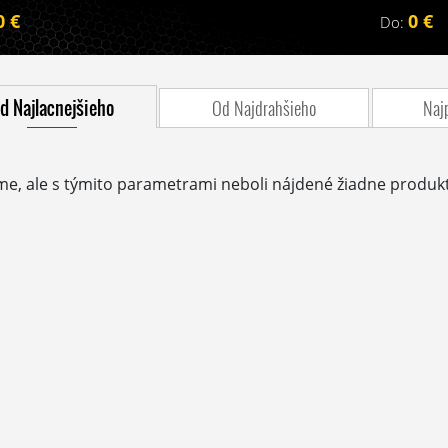
0 €
0 €
Do:
d Najlacnejšieho
Od Najdrahšieho
Naj
me, ale s týmito parametrami neboli nájdené žiadne produkt