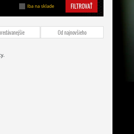
FILTROVAŤ
Iba na sklade
predávanejšie
Od najnovšieho
y.