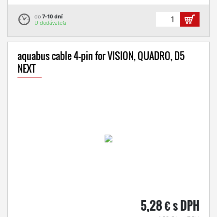
do
7-10 dní
U dodávateľa
aquabus cable 4-pin for VISION, QUADRO, D5
NEXT
5,28 € s DPH