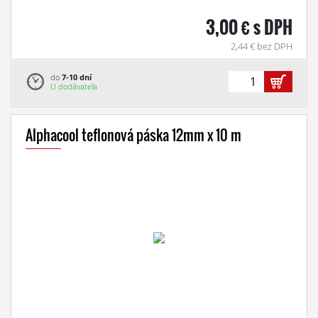
3,00 € s DPH
2,44 € bez DPH
do
7-10 dní
U dodávateľa
Alphacool teflonová páska 12mm x 10 m