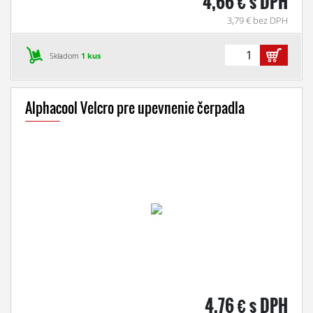
4,66 € s DPH
3,79 € bez DPH
Skladom
1 kus
Alphacool Velcro pre upevnenie čerpadla
4,76 € s DPH