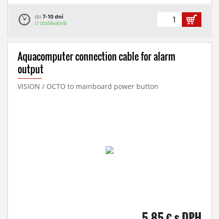
do
7-10 dní
U dodávateľa
Aquacomputer connection cable for alarm
output
VISION / OCTO to mainboard power button
5,85 € s DPH