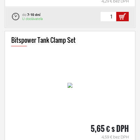
4,29 € bez DPH
do
7-10 dní
U dodávateľa
Bitspower Tank Clamp Set
5,65 € s DPH
4,59 € bez DPH