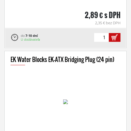
2,89 € s DPH
2,35 € bez DPH
do
7-10 dní
U dodávateľa
EK Water Blocks EK-ATX Bridging Plug (24 pin)