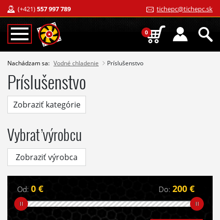
(+421)
557 997 789
tichepc@tichepc.sk
0
Nachádzam sa:
Vodné chladenie
Príslušenstvo
Príslušenstvo
Zobraziť kategórie
Vybrať výrobcu
Zobraziť výrobca
0 €
200 €
Od:
Do: