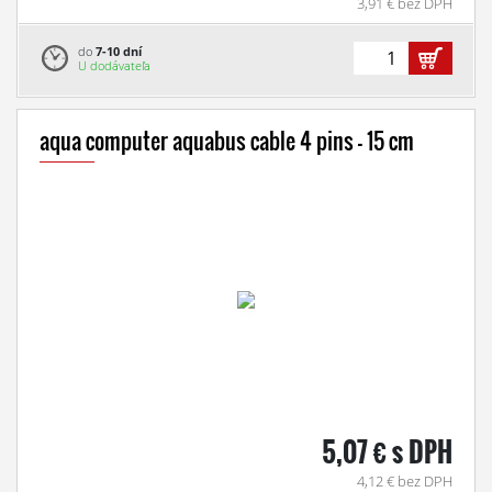
3,91 € bez DPH
do
7-10 dní
U dodávateľa
aqua computer aquabus cable 4 pins - 15 cm
5,07 € s DPH
4,12 € bez DPH