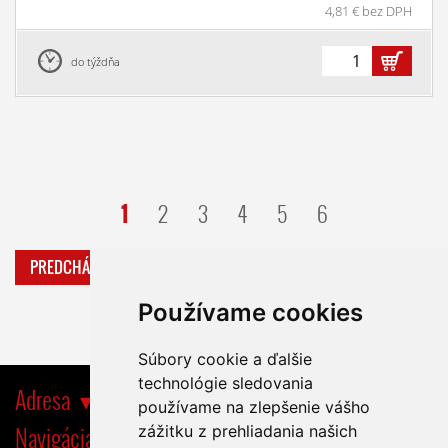
4,81 € bez DPH
do týždňa
1
2
3
4
5
6
PREDCHÁDZAJÚCA
ĎALŠIA
Používame cookies
Súbory cookie a ďalšie
technológie sledovania
Adresa
používame na zlepšenie vášho
Navigácia
zážitku z prehliadania našich