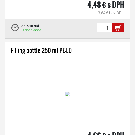
4,48 € s DPH
3,64 € bez DPH
do
7-10 dní
U dodávateľa
Filling bottle 250 ml PE-LD