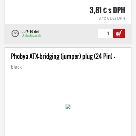
3,81 € s DPH
3,10 € bez DPH
do
7-10 dní
U dodávateľa
Phobya ATX-bridging (jumper) plug (24 Pin) -
black