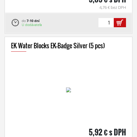
4,76 € bez DPH
do
7-10 dní
U dodávateľa
EK Water Blocks EK-Badge Silver (5 pcs)
5,92 € s DPH