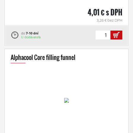
4,01 € s DPH
3,26 € bez DPH
do
7-10 dní
U dodávateľa
Alphacool Core filling funnel