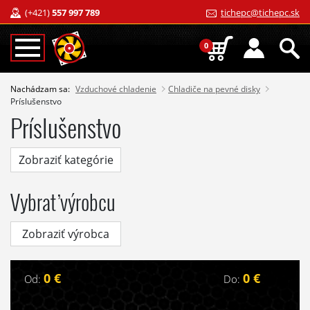
(+421)
557 997 789
tichepc@tichepc.sk
0
Nachádzam sa:
Vzduchové chladenie
Chladiče na pevné disky
Príslušenstvo
Príslušenstvo
Zobraziť kategórie
Vybrať výrobcu
Zobraziť výrobca
0 €
0 €
Od:
Do: