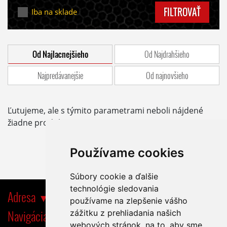
FILTROVAŤ
Iba na sklade
Od Najlacnejšieho
Od Najdrahšieho
Najpredávanejšie
Od najnovšieho
Ľutujeme, ale s týmito parametrami neboli nájdené
žiadne produkty.
Používame cookies
Súbory cookie a ďalšie
technológie sledovania
Adresa
používame na zlepšenie vášho
Navigácia
zážitku z prehliadania našich
webových stránok, na to, aby sme