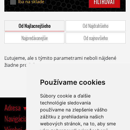
FILTROVAŤ
Iba na sklade
Od Najlacnejšieho
Od Najdrahšieho
Najpredávanejšie
Od najnovšieho
Ľutujeme, ale s týmito parametrami neboli nájdené
žiadne produkty.
Používame cookies
Súbory cookie a ďalšie
technológie sledovania
Adresa
používame na zlepšenie vášho
Navigácia
zážitku z prehliadania našich
webových stránok, na to, aby sme
Výrobci