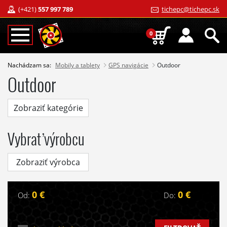
(+421)
557 997 789
tichepc@tichepc.sk
0
Nachádzam sa:
Mobily a tablety
GPS navigácie
Outdoor
Outdoor
Zobraziť kategórie
Vybrať výrobcu
Zobraziť výrobca
0 €
0 €
Od:
Do: