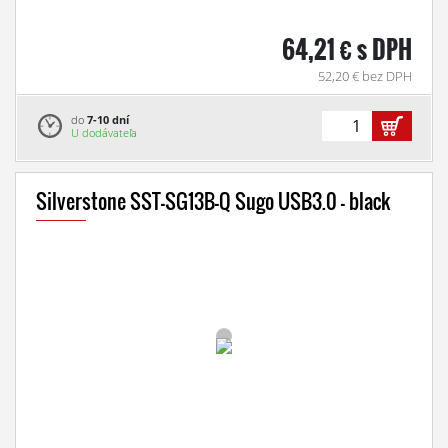
64,21 € s DPH
52,20 € bez DPH
do
7-10 dní
U dodávateľa
Silverstone SST-SG13B-Q Sugo USB3.0 - black