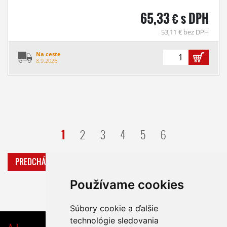
65,33 € s DPH
53,11 € bez DPH
Na ceste
8.9.2026
1
2
3
4
5
6
PREDCHÁDZAJÚCA
ĎALŠIA
Používame cookies
Súbory cookie a ďalšie
technológie sledovania