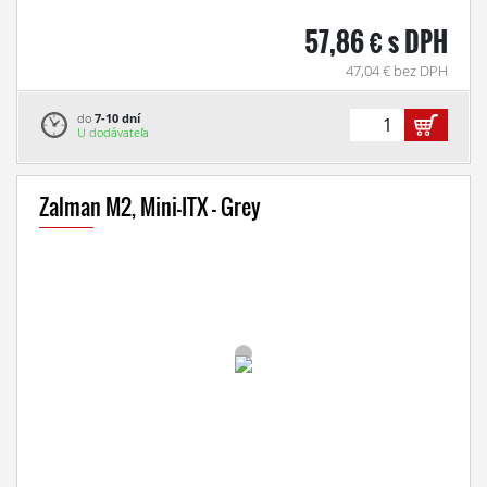
57,86 € s DPH
47,04 € bez DPH
do
7-10 dní
U dodávateľa
Zalman M2, Mini-ITX - Grey