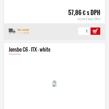
57,86 € s DPH
47,04 € bez DPH
Na ceste
1.11.2026
Jonsbo C6 - ITX - white