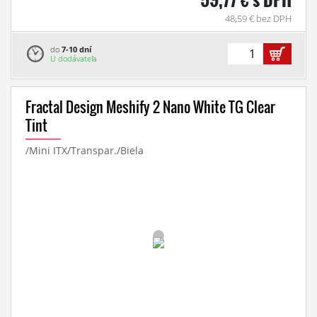
48,59 € bez DPH
do
7-10 dní
U dodávateľa
Fractal Design Meshify 2 Nano White TG Clear
Tint
/Mini ITX/Transpar./Biela