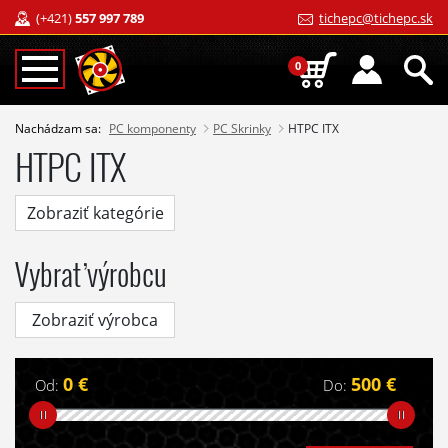
(+421)
557 997 789
tichepc@tichepc.sk
0
Nachádzam sa:
PC komponenty
PC Skrinky
HTPC ITX
HTPC ITX
Zobraziť kategórie
Vybrať výrobcu
Zobraziť výrobca
0 €
500 €
Od:
Do: