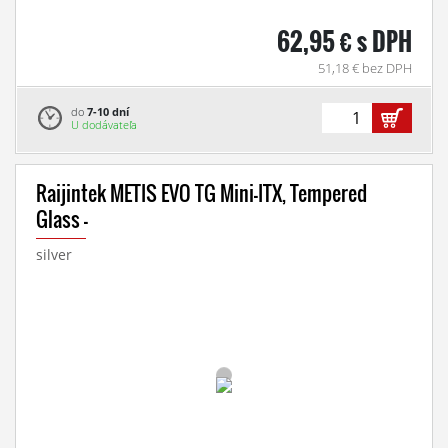
62,95 € s DPH
51,18 € bez DPH
do
7-10 dní
U dodávateľa
Raijintek METIS EVO TG Mini-ITX, Tempered
Glass -
silver