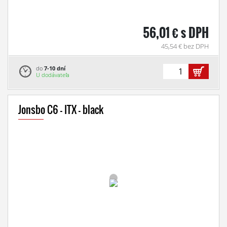
56,01 € s DPH
45,54 € bez DPH
do
7-10 dní
U dodávateľa
Jonsbo C6 - ITX - black