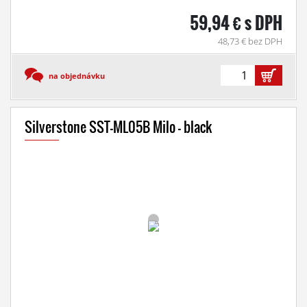
59,94 € s DPH
48,73 € bez DPH
na objednávku
Silverstone SST-ML05B Milo - black