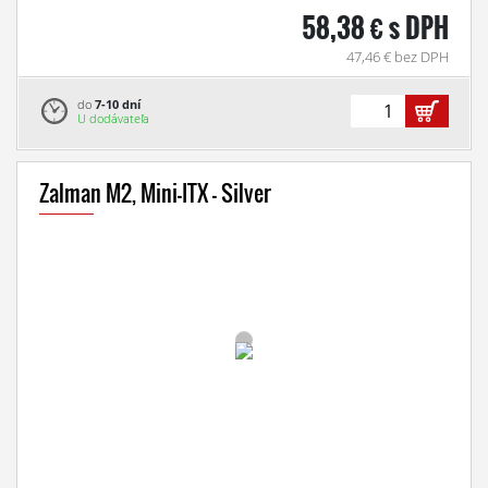
58,38 € s DPH
47,46 € bez DPH
do
7-10 dní
U dodávateľa
Zalman M2, Mini-ITX - Silver