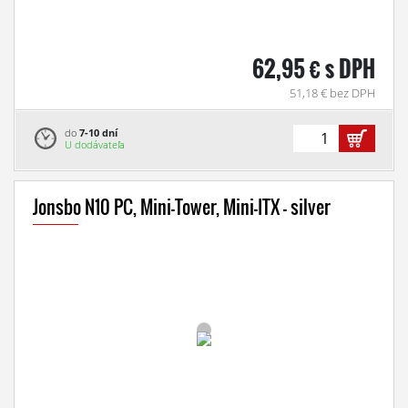
62,95 € s DPH
51,18 € bez DPH
do
7-10 dní
U dodávateľa
Jonsbo N10 PC, Mini-Tower, Mini-ITX - silver