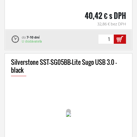
40,42 € s DPH
32,86 € bez DPH
do
7-10 dní
U dodávateľa
Silverstone SST-SG05BB-Lite Sugo USB 3.0 -
black