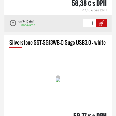
58,38 € s DPH
47,46 € bez DPH
do
7-10 dní
U dodávateľa
Silverstone SST-SG13WB-Q Sugo USB3.0 - white
59,77 € s DPH