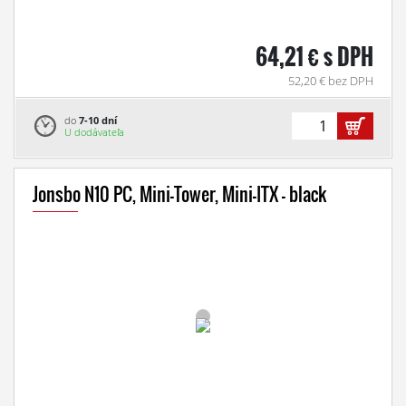
64,21 € s DPH
52,20 € bez DPH
do
7-10 dní
U dodávateľa
Jonsbo N10 PC, Mini-Tower, Mini-ITX - black