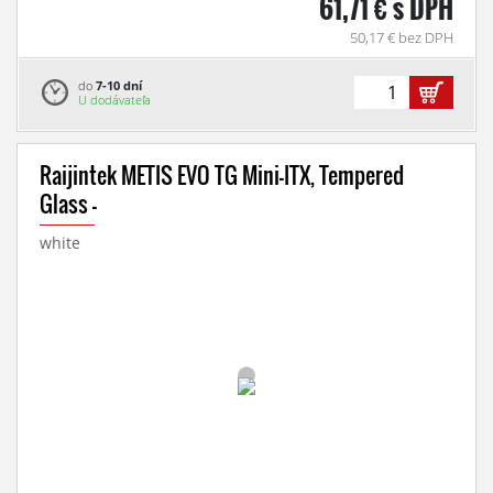
61,71 € s DPH
50,17 € bez DPH
do
7-10 dní
U dodávateľa
Raijintek METIS EVO TG Mini-ITX, Tempered
Glass -
white