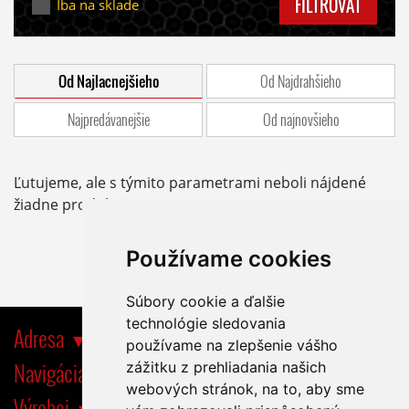
FILTROVAŤ
Iba na sklade
Od Najlacnejšieho
Od Najdrahšieho
Najpredávanejšie
Od najnovšieho
Ľutujeme, ale s týmito parametrami neboli nájdené
žiadne produkty.
Používame cookies
Súbory cookie a ďalšie
technológie sledovania
Adresa
používame na zlepšenie vášho
Navigácia
zážitku z prehliadania našich
webových stránok, na to, aby sme
Výrobci