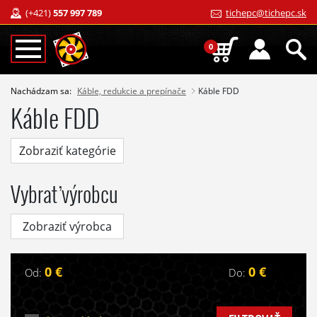
(+421)
557 997 789
tichepc@tichepc.sk
0
Nachádzam sa:
Káble, redukcie a prepínače
Káble FDD
Káble FDD
Zobraziť kategórie
Vybrať výrobcu
Zobraziť výrobca
0 €
0 €
Od:
Do: