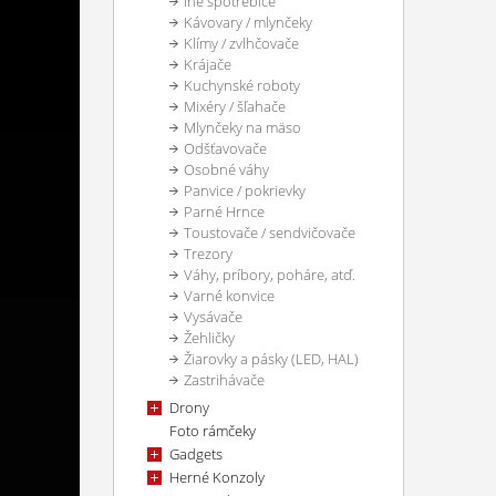
Iné spotrebiče
Kávovary / mlynčeky
Klímy / zvlhčovače
Krájače
Kuchynské roboty
Mixéry / šľahače
Mlynčeky na mäso
Odšťavovače
Osobné váhy
Panvice / pokrievky
Parné Hrnce
Toustovače / sendvičovače
Trezory
Váhy, príbory, poháre, atď.
Varné konvice
Vysávače
Žehličky
Žiarovky a pásky (LED, HAL)
Zastrihávače
Drony
Foto rámčeky
Gadgets
Herné Konzoly