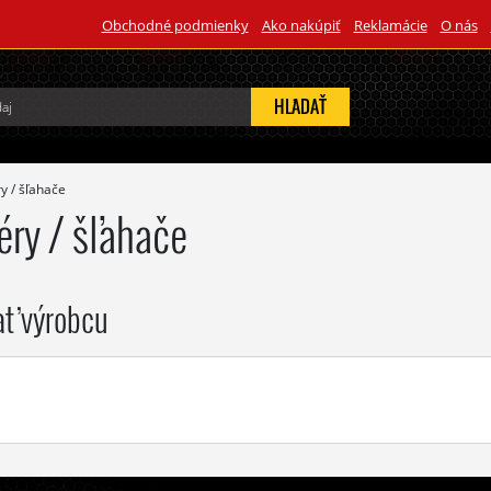
Obchodné podmienky
Ako nakúpiť
Reklamácie
O nás
HĽADAŤ
y / šľahače
éry / šľahače
ať výrobcu