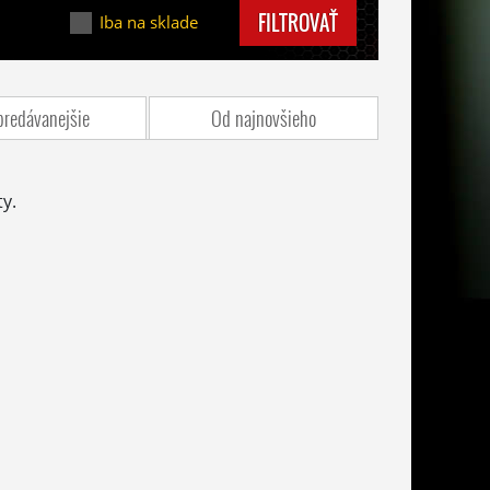
FILTROVAŤ
Iba na sklade
predávanejšie
Od najnovšieho
y.