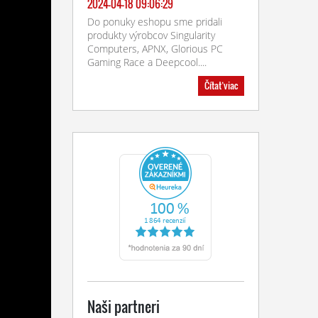
2024-04-18 09:06:29
Do ponuky eshopu sme pridali
produkty výrobcov Singularity
Computers, APNX, Glorious PC
Gaming Race a Deepcool....
Čítať viac
Naši partneri