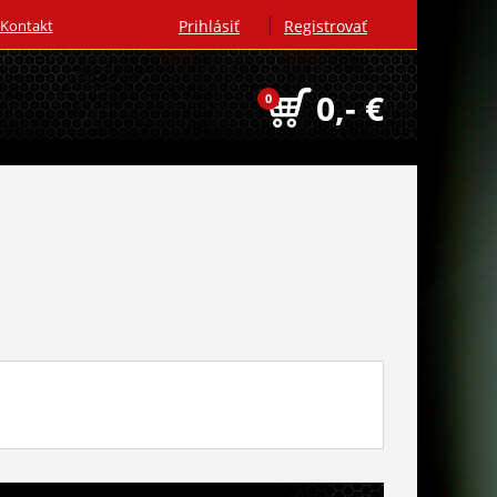
|
Kontakt
Prihlásiť
Registrovať
0,- €
0