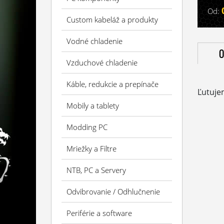
Od:
Custom kabeláž a produkty
Vodné chladenie
O
Vzduchové chladenie
Káble, redukcie a prepínače
Ľutuje
Mobily a tablety
Modding PC
Mriežky a Filtre
NTB, PC a Servery
Odvibrovanie / Odhlučnenie
Periférie a software