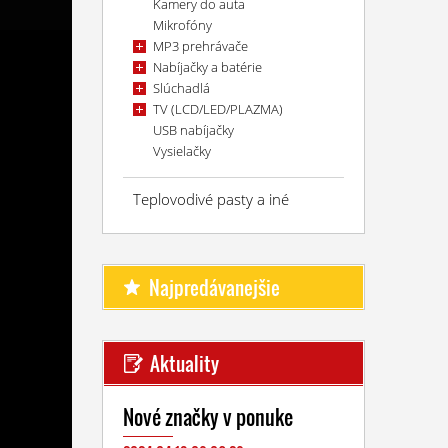
Kamery do auta
Mikrofóny
MP3 prehrávače
Nabíjačky a batérie
Slúchadlá
TV (LCD/LED/PLAZMA)
USB nabíjačky
Vysielačky
Teplovodivé pasty a iné
Najpredávanejšie
Aktuality
Nové značky v ponuke