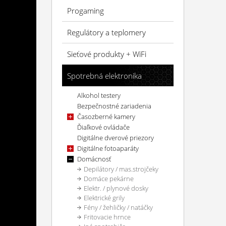
Progaming
Regulátory a teplomery
Sieťové produkty + WiFi
Spotrebná elektronika
Alkohol testery
Bezpečnostné zariadenia
Časozberné kamery
Ďiaľkové ovládače
Digitálne dverové priezory
Digitálne fotoaparáty
Domácnosť
Depilátory / mas.strojčeky
Domáce pekárne
Elektr. / plynové dosky
Elektrické grily
Fény / žehličky / natáčky
Fritovacie hrnce