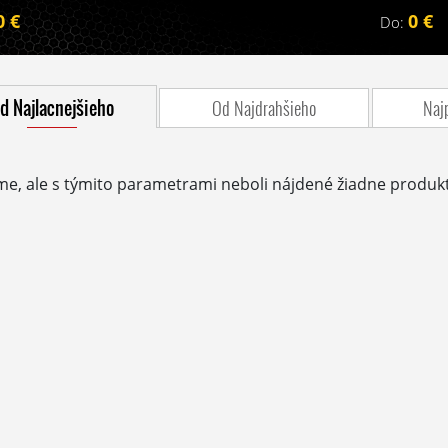
0 €
0 €
Do:
d Najlacnejšieho
Od Najdrahšieho
Naj
me, ale s týmito parametrami neboli nájdené žiadne produkt