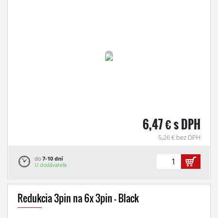
6,47 € s DPH
5,26 € bez DPH
do
7-10 dní
U dodávateľa
Redukcia 3pin na 6x 3pin - Black