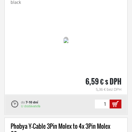
black
6,59 € s DPH
5,36 € bez DPH
do
7-10 dní
U dodávateľa
Phobya Y-Cable 3Pin Molex to 4x 3Pin Molex