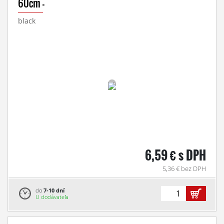
60cm -
black
6,59 € s DPH
5,36 € bez DPH
do
7-10 dní
U dodávateľa