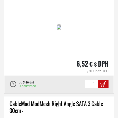
6,52 € s DPH
5,30 € bez DPH
do
7-10 dní
U dodávateľa
CableMod ModMesh Right Angle SATA 3 Cable
30cm -