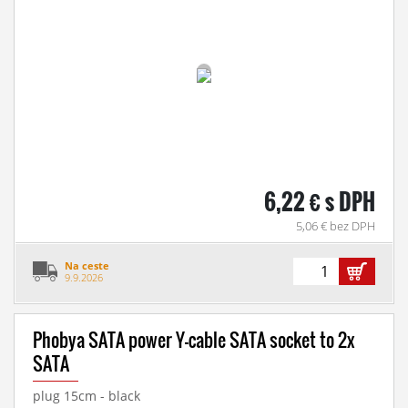
6,22 € s DPH
5,06 € bez DPH
Na ceste
9.9.2026
Phobya SATA power Y-cable SATA socket to 2x
SATA
plug 15cm - black