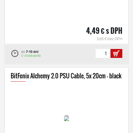
4,49 € s DPH
3,65 € bez DPH
do
7-10 dní
U dodávateľa
BitFenix Alchemy 2.0 PSU Cable, 5x 20cm - black