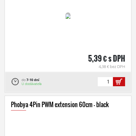
5,39 € s DPH
4,38 € bez DPH
do
7-10 dní
U dodávateľa
Phobya 4Pin PWM extension 60cm - black