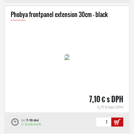
Phobya frontpanel extension 30cm - black
7,10 € s DPH
5,77 € bez DPH
do
7-10 dní
U dodávateľa