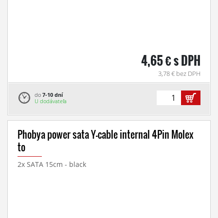
4,65 € s DPH
3,78 € bez DPH
do
7-10 dní
U dodávateľa
Phobya power sata Y-cable internal 4Pin Molex
to
2x SATA 15cm - black