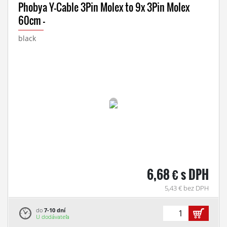
Phobya Y-Cable 3Pin Molex to 9x 3Pin Molex
60cm -
black
6,68 € s DPH
5,43 € bez DPH
do
7-10 dní
U dodávateľa