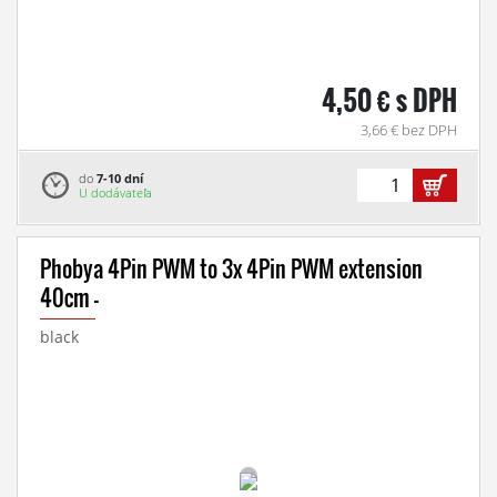
4,50 € s DPH
3,66 € bez DPH
do
7-10 dní
U dodávateľa
Phobya 4Pin PWM to 3x 4Pin PWM extension
40cm -
black