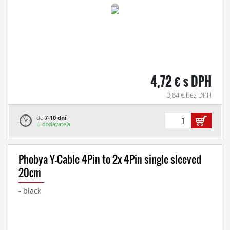
4,72 € s DPH
3,84 € bez DPH
do
7-10 dní
U dodávateľa
Phobya Y-Cable 4Pin to 2x 4Pin single sleeved
20cm
- black