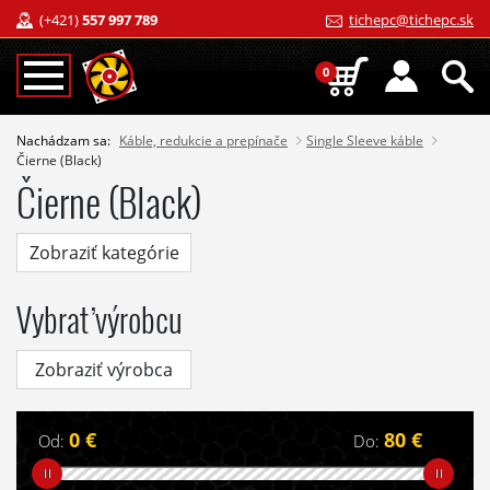
(+421)
557 997 789
tichepc@tichepc.sk
0
Nachádzam sa:
Káble, redukcie a prepínače
Single Sleeve káble
Čierne (Black)
Čierne (Black)
Zobraziť kategórie
Vybrať výrobcu
Zobraziť výrobca
0 €
80 €
Od:
Do: