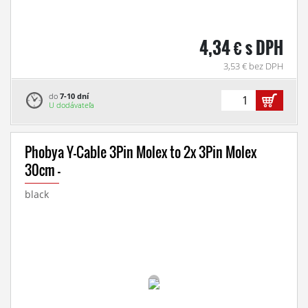
4,34 € s DPH
3,53 € bez DPH
do
7-10 dní
U dodávateľa
Phobya Y-Cable 3Pin Molex to 2x 3Pin Molex
30cm -
black