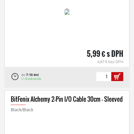
5,99 € s DPH
4,87 € bez DPH
do
7-10 dní
U dodávateľa
BitFenix Alchemy 2-Pin I/O Cable 30cm - Sleeved
Black/Black