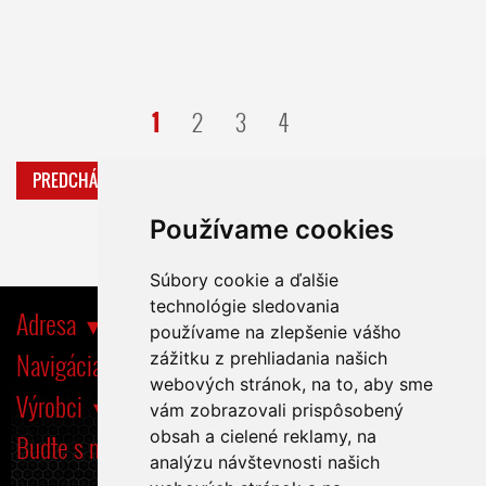
1
2
3
4
PREDCHÁDZAJÚCA
ĎALŠIA
Používame cookies
Súbory cookie a ďalšie
technológie sledovania
Adresa
používame na zlepšenie vášho
Navigácia
zážitku z prehliadania našich
webových stránok, na to, aby sme
Výrobci
vám zobrazovali prispôsobený
obsah a cielené reklamy, na
Buďte s nami tiež na
analýzu návštevnosti našich