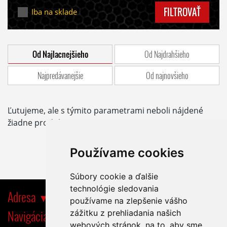
FILTROVAŤ
Iba na sklade
Od Najlacnejšieho
Od Najdrahšieho
Najpredávanejšie
Od najnovšieho
Ľutujeme, ale s týmito parametrami neboli nájdené
žiadne produkty.
Používame cookies
Súbory cookie a ďalšie
technológie sledovania
Adresa
používame na zlepšenie vášho
Navigácia
zážitku z prehliadania našich
webových stránok, na to, aby sme