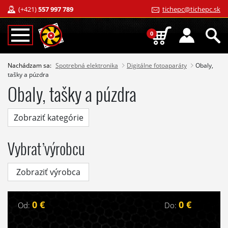
(+421)
557 997 789
tichepc@tichepc.sk
0
Nachádzam sa:
Spotrebná elektronika
Digitálne fotoaparáty
Obaly,
tašky a púzdra
Obaly, tašky a púzdra
Zobraziť kategórie
Vybrať výrobcu
Zobraziť výrobca
0 €
0 €
Od:
Do: