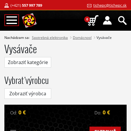
(+421)
557 997 789
tichepc@tichepc.sk
0
Nachádzam sa:
Spotrebná elektronika
Domácnosť
Vysávače
Vysávače
Zobraziť kategórie
Vybrať výrobcu
Zobraziť výrobca
0 €
0 €
Od:
Do: