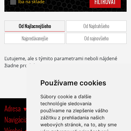
FILTROVAŤ
Iba na sklade
Od Najlacnejšieho
Od Najdrahšieho
Najpredávanejšie
Od najnovšieho
Ľutujeme, ale s týmito parametrami neboli nájdené
žiadne produkty.
Používame cookies
Súbory cookie a ďalšie
technológie sledovania
Adresa
používame na zlepšenie vášho
Navigácia
zážitku z prehliadania našich
webových stránok, na to, aby sme
Výrobci