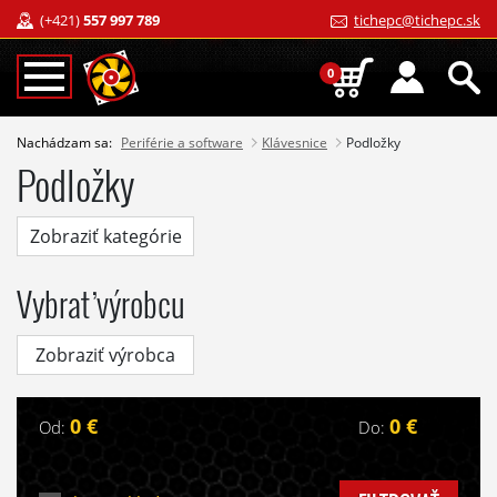
(+421)
557 997 789
tichepc@tichepc.sk
0
Nachádzam sa:
Periférie a software
Klávesnice
Podložky
Podložky
Zobraziť kategórie
Vybrať výrobcu
Zobraziť výrobca
0 €
0 €
Od:
Do: