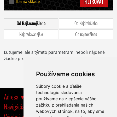
FILTROVAŤ
Iba na sklade
Od Najlacnejšieho
Od Najdrahšieho
Najpredávanejšie
Od najnovšieho
Ľutujeme, ale s týmito parametrami neboli nájdené
žiadne produkty.
Používame cookies
Súbory cookie a ďalšie
technológie sledovania
Adresa
používame na zlepšenie vášho
Navigácia
zážitku z prehliadania našich
webových stránok, na to, aby sme
Výrobci