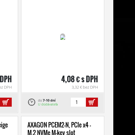
 DPH
4,08 € s DPH
bez DPH
3,32 € bez DPH
do
7-10 dní
U dodávateľa
eige
AXAGON PCEM2-N, PCIe x4 -
M.2 NVMe M-key slot