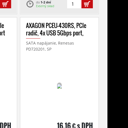
do
1-2 dní
Externý sklad
Ie
AXAGON PCEU-430RS, PCIe
ort
radič, 4x USB 5Gbps port,
SATA napájanie, Renesas
PD720201, SP
s DPH
16,16 € s DPH