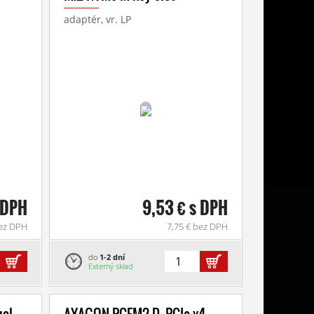
adaptér, vr. LP
s DPH
9,53 € s DPH
bez DPH
7,75 € bez DPH
do
1-2 dní
Externý sklad