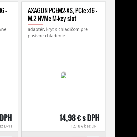
6 -
AXAGON PCEM2-XS, PCIe x16 -
M.2 NVMe M-key slot
ívne
adaptér, kryt s chladičom pre
pasívne chladenie
 DPH
14,98 € s DPH
bez DPH
12,18 € bez DPH