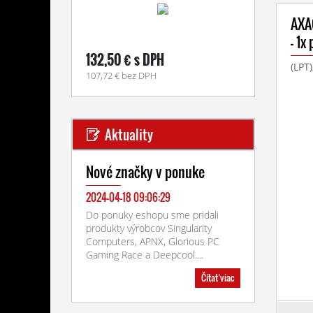
AXA
- 1x
132,50 € s DPH
(LPT)
107,72 € bez DPH
Aktuality
Nové značky v ponuke
2024-04-18 09:06:29
Do ponuky eshopu sme pridali
produkty výrobcov Singularity
Computers, APNX, Glorious PC
Gaming Race a Deepcool....
Čítať viac