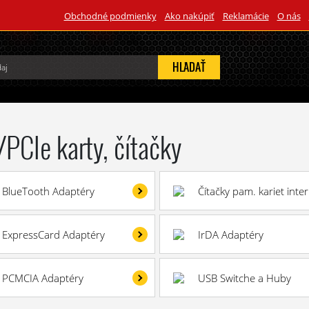
Obchodné podmienky
Ako nakúpiť
Reklamácie
O nás
HĽADAŤ
/PCIe karty, čítačky
BlueTooth Adaptéry
Čítačky pam. kariet inte
ExpressCard Adaptéry
IrDA Adaptéry
PCMCIA Adaptéry
USB Switche a Huby