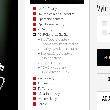
Vybr
Grafické karty
HW radiče a príslušenstvo
Operačné pamäte
Optické mechaniky
PC Skrinky
PCI/PCIe karty, čítačky
BlueTooth Adaptéry
Čítačky pam. kariet interné
Čítačky pam. kariet ostatné
ExpressCard Adaptéry
Od:
IrDA Adaptéry
PCI/PCiE karty
PCMCIA Adaptéry
USB Switche a Huby
Pevné disky
O
Procesory
TV Tunery
Základné dosky
AC 
Zvukové karty
Zdroje