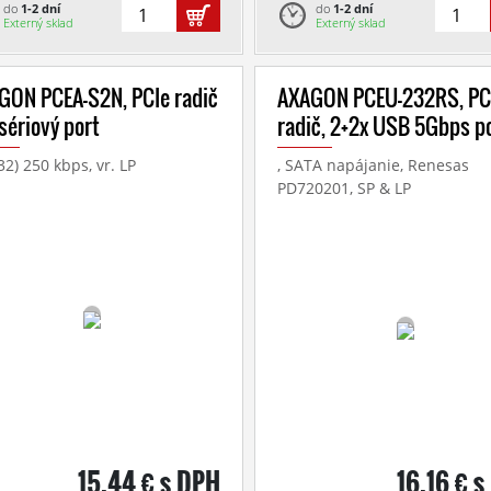
do
1-2 dní
do
1-2 dní
Externý sklad
Externý sklad
GON PCEA-S2N, PCIe radič
AXAGON PCEU-232RS, PC
 sériový port
radič, 2+2x USB 5Gbps p
2) 250 kbps, vr. LP
, SATA napájanie, Renesas
PD720201, SP & LP
15,44 € s DPH
16,16 € 