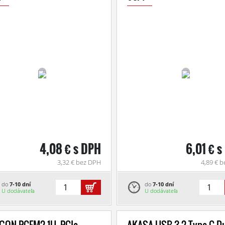
4,08 € s DPH
6,01 € 
3,32 € bez DPH
4,89 € 
do
7-10 dní
do
7-10 dní
U dodávateľa
U dodávateľa