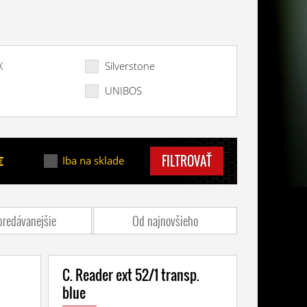
X
Silverstone
UNIBOS
FILTROVAŤ
€
Iba na sklade
predávanejšie
Od najnovšieho
C. Reader ext 52/1 transp.
blue