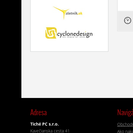
Adresa
Navigá
Tiché PC s.r.o.
Obchod
Kavečianska cesta 41
Ako nakú