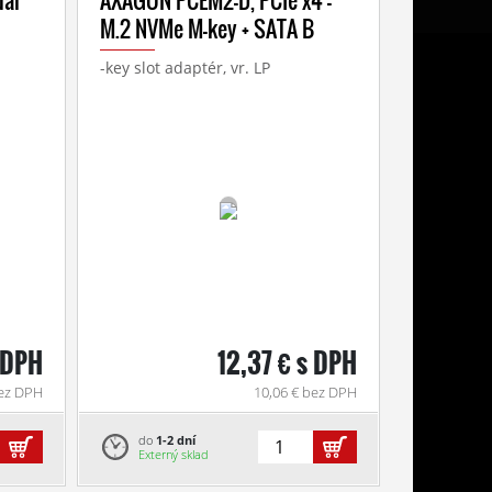
ual
AXAGON PCEM2-D, PCIe x4 -
M.2 NVMe M-key + SATA B
-key slot adaptér, vr. LP
s DPH
12,37 € s DPH
bez DPH
10,06 € bez DPH
do
1-2 dní
Externý sklad