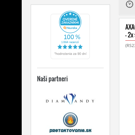
AXA
- 2x
(RS23
Naši partneri