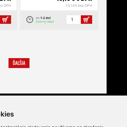
bez DPH
13,14 € bez DPH
do
1-2 dní
Externý sklad
ĎALŠIA
Buďte s nami tiež na
kies
facebook
youtube