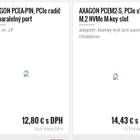
GON PCEA-P1N, PCIe radič
AXAGON PCEM2-S, PCIe x1
 paralelný port
M.2 NVMe M-key slot
, vr. LP
adaptér, kovový kryt pre pas
chladenie
12,80 € s DPH
14,43 € s
10,41 € bez DPH
11,73 € 