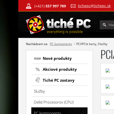
tichepc@tichepc.sk
(+421)
557 997 789
Nachádzam sa:
PC komponenty
PCI/PCIe karty, čítačky
PCI
Nové produkty
Akciové produkty
Tiché PC zostavy
Služby
Delid Procesorov (CPU)
PC komponenty