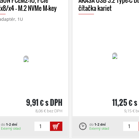
GON PCEM2-1U, PCIe
AKASA USB 3.2 Type-C D
/x8/x4 - M.2 NVMe M-key
čítačka kariet
 adaptér, 1U
9,91 € s DPH
11,25 € 
8,06 € bez DPH
9,15 € 
do
1-2 dní
do
1-2 dní
Externý sklad
Externý sklad