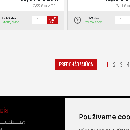
12,55 € bez DPH
13,14 € 
do
1-2 dní
do
1-2 dní
Externý sklad
Externý sklad
1
2
3
4
PREDCHÁDZAJÚCA
cia
Výrobci
Používame coo
né podmienky
Alphacool
Lian Li
piť
Aqua Computer
Noctua