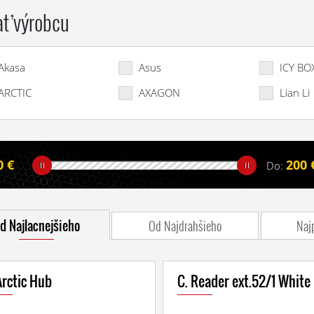
ať výrobcu
Akasa
Asus
ICY BO
ARCTIC
AXAGON
Lian Li
0 €
200 
Do:
d Najlacnejšieho
Od Najdrahšieho
Naj
Arctic Hub
C. Reader ext.52/1 White