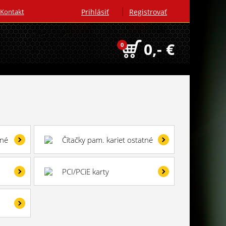
|
Kontakt
Prihlásiť
Registrovať
0,- €
0
rné
Čítačky pam. kariet ostatné
PCI/PCiE karty