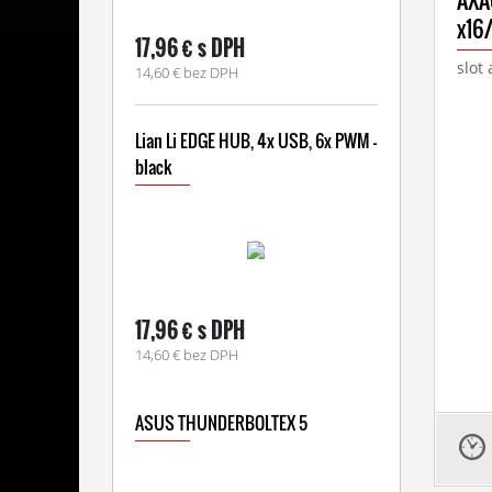
AXA
x16
17,96 € s DPH
slot
14,60 € bez DPH
Lian Li EDGE HUB, 4x USB, 6x PWM -
black
17,96 € s DPH
14,60 € bez DPH
ASUS THUNDERBOLTEX 5