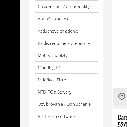
Custom kabeláž a produkty
Vodné chladenie
Vzduchové chladenie
Káble, redukcie a prepínače
Mobily a tablety
Modding PC
Mriežky a Filtre
NTB, PC a Servery
Odvibrovanie / Odhlučnenie
Car
Periférie a software
52/