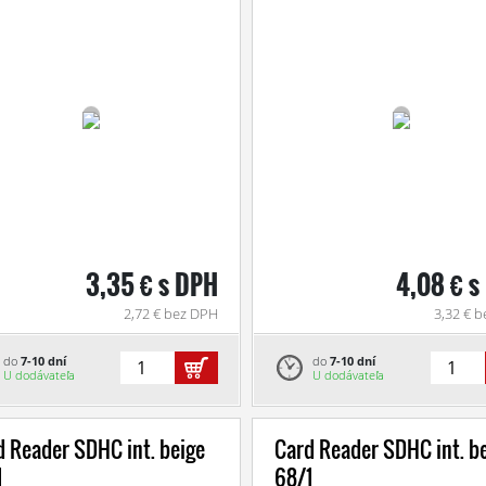
3,35 € s DPH
4,08 € s
2,72 € bez DPH
3,32 € 
do
7-10 dní
do
7-10 dní
U dodávateľa
U dodávateľa
d Reader SDHC int. beige
Card Reader SDHC int. b
1
68/1