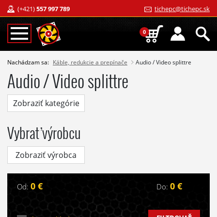
(+421)
557 997 789
tichepc@tichepc.sk
0
Nachádzam sa:
Káble, redukcie a prepínače
Audio / Video splittre
Audio / Video splittre
Zobraziť kategórie
Vybrať výrobcu
Zobraziť výrobca
0 €
0 €
Od:
Do: