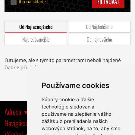
FILTROVAŤ
Iba na sklade
Od Najlacnejšieho
Od Najdrahšieho
Najpredávanejšie
Od najnovšieho
Ľutujeme, ale s týmito parametrami neboli nájdené
žiadne produkty.
Používame cookies
Súbory cookie a ďalšie
technológie sledovania
Adresa
používame na zlepšenie vášho
Navigácia
zážitku z prehliadania našich
webových stránok, na to, aby sme
Výrobci