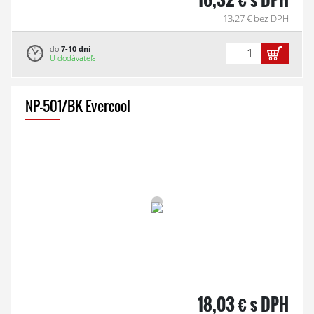
13,27 € bez DPH
do
7-10 dní
U dodávateľa
NP-501/BK Evercool
18,03 € s DPH