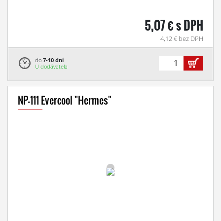
5,07 € s DPH
4,12 € bez DPH
do
7-10 dní
U dodávateľa
NP-111 Evercool "Hermes"