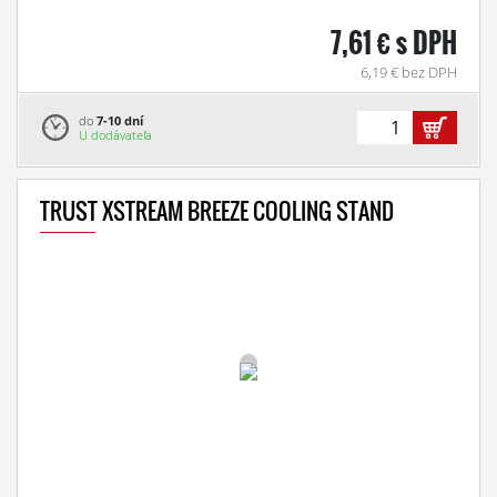
7,61 € s DPH
6,19 € bez DPH
do
7-10 dní
U dodávateľa
TRUST XSTREAM BREEZE COOLING STAND