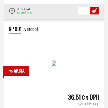
do
1-2 dní
Externý sklad
NP-601 Evercool
% AKCIA
36,51 € s DPH
29,69 € bez DPH