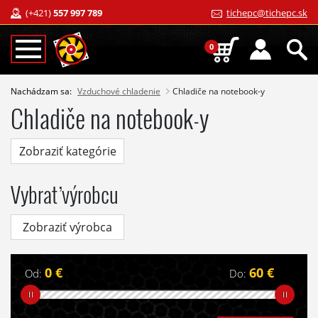
(+421)
557 997 789
tichepc@tichepc.sk
0
Nachádzam sa:
Vzduchové chladenie
Chladiče na notebook-y
Chladiče na notebook-y
Zobraziť kategórie
Vybrať výrobcu
Zobraziť výrobca
0 €
60 €
Od:
Do: