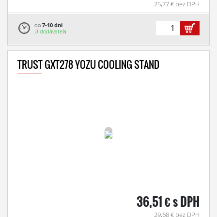
25,77 € bez DPH
do
7-10 dní
U dodávateľa
TRUST GXT278 YOZU COOLING STAND
36,51 € s DPH
29,68 € bez DPH