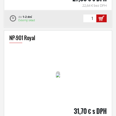
22,64 € bez DPH
do
1-2 dní
Externý sklad
NP-901 Royal
31,70 € s DPH