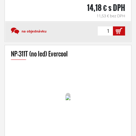
14,18 € s DPH
11,53 € bez DPH
na objednávku
NP-311T (no led) Evercool