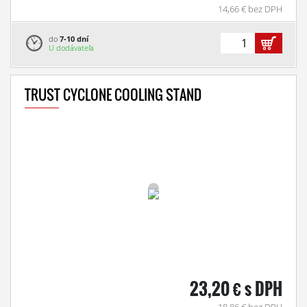
14,66 € bez DPH
do
7-10 dní
U dodávateľa
TRUST CYCLONE COOLING STAND
23,20 € s DPH