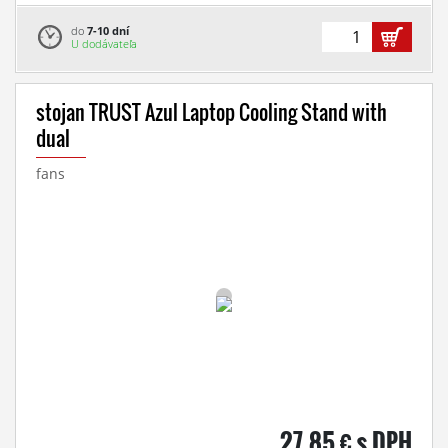
do
7-10 dní
U dodávateľa
stojan TRUST Azul Laptop Cooling Stand with
dual
fans
27,85 € s DPH