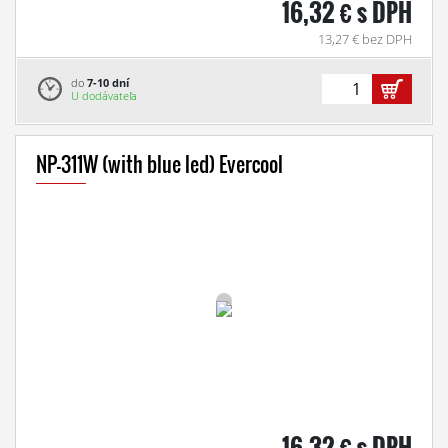
16,32 € s DPH
13,27 € bez DPH
do
7-10 dní
U dodávateľa
NP-311W (with blue led) Evercool
16,32 € s DPH