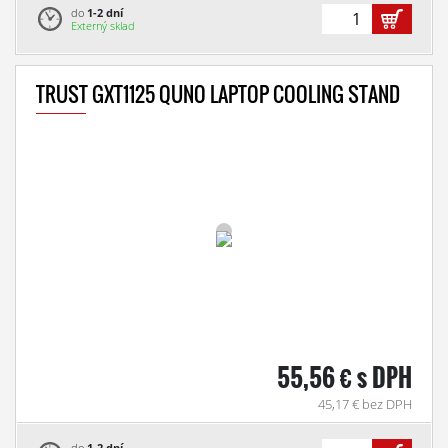
do
1-2 dní
Externý sklad
TRUST GXT1125 QUNO LAPTOP COOLING STAND
55,56 € s DPH
45,17 € bez DPH
do
1-2 dní