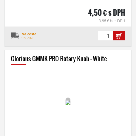
4,50 € s DPH
3,66 € bez DPH
Na ceste
9.9.2026
Glorious GMMK PRO Rotary Knob - White