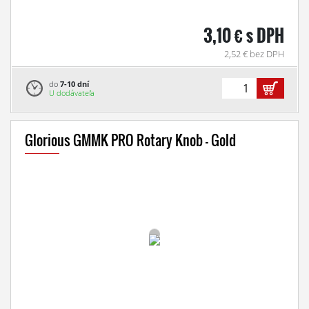
3,10 € s DPH
2,52 € bez DPH
do
7-10 dní
U dodávateľa
Glorious GMMK PRO Rotary Knob - Gold