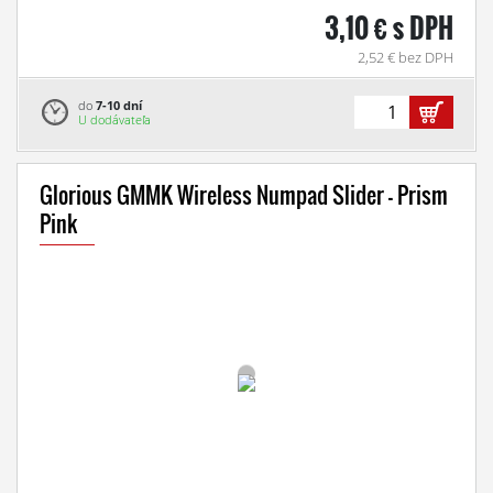
3,10 € s DPH
2,52 € bez DPH
do
7-10 dní
U dodávateľa
Glorious GMMK Wireless Numpad Slider - Prism
Pink