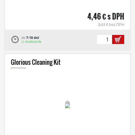
4,46 € s DPH
3,63 € bez DPH
do
7-10 dní
U dodávateľa
Glorious Cleaning Kit