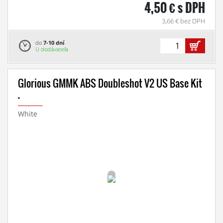
4,50 € s DPH
3,66 € bez DPH
do
7-10 dní
U dodávateľa
Glorious GMMK ABS Doubleshot V2 US Base Kit
-
White