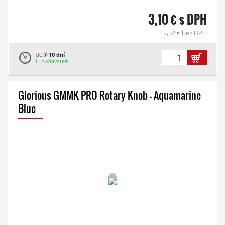
3,10 € s DPH
2,52 € bez DPH
do
7-10 dní
U dodávateľa
Glorious GMMK PRO Rotary Knob - Aquamarine
Blue