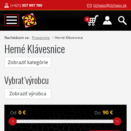
(+421)
557 997 789
tichepc@tichepc.sk
0
Nachádzam sa:
Progaming
Herné Klávesnice
Herné Klávesnice
Zobraziť kategórie
Vybrať výrobcu
Zobraziť výrobca
0 €
90 €
Od:
Do: