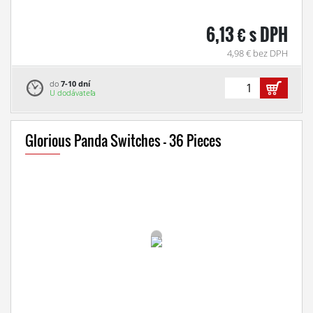
6,13 € s DPH
4,98 € bez DPH
do
7-10 dní
U dodávateľa
Glorious Panda Switches - 36 Pieces