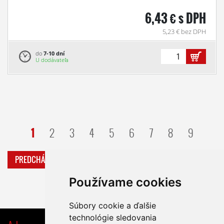
6,43 € s DPH
5,23 € bez DPH
do
7-10 dní
U dodávateľa
1
2
3
4
5
6
7
8
9
PREDCHÁDZAJÚCA
ĎALŠIA
Používame cookies
Súbory cookie a ďalšie
technológie sledovania