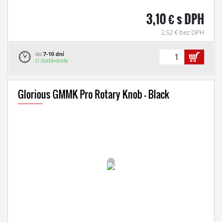
3,10 € s DPH
2,52 € bez DPH
do
7-10 dní
U dodávateľa
Glorious GMMK Pro Rotary Knob - Black