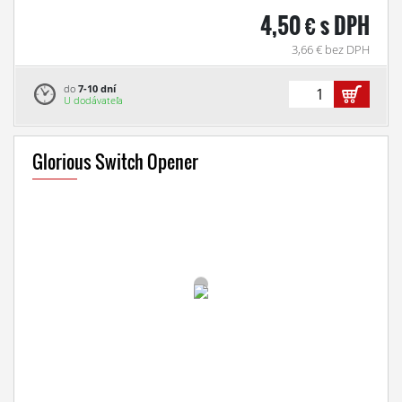
4,50 € s DPH
3,66 € bez DPH
do
7-10 dní
U dodávateľa
Glorious Switch Opener