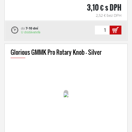
3,10 € s DPH
2,52 € bez DPH
do
7-10 dní
U dodávateľa
Glorious GMMK Pro Rotary Knob - Silver