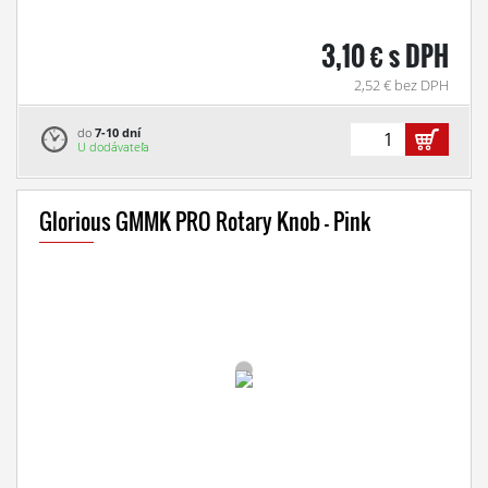
3,10 € s DPH
2,52 € bez DPH
do
7-10 dní
U dodávateľa
Glorious GMMK PRO Rotary Knob - Pink