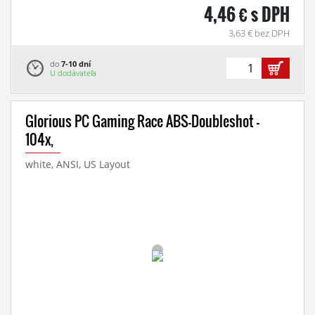
4,46 € s DPH
3,63 € bez DPH
do
7-10 dní
U dodávateľa
Glorious PC Gaming Race ABS-Doubleshot -
104x,
white, ANSI, US Layout