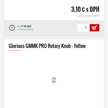
3,10 € s DPH
2,52 € bez DPH
do
7-10 dní
U dodávateľa
Glorious GMMK PRO Rotary Knob - Yellow