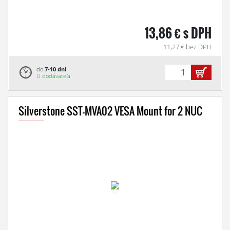
13,86 € s DPH
11,27 € bez DPH
do
7-10 dní
U dodávateľa
Silverstone SST-MVA02 VESA Mount for 2 NUC