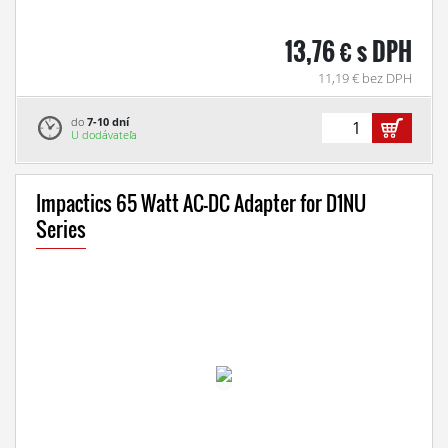
13,76 € s DPH
11,19 € bez DPH
do
7-10 dní
U dodávateľa
Impactics 65 Watt AC-DC Adapter for D1NU
Series