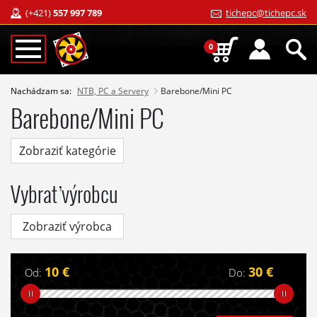
(+421)
557 997 789
tichepc@tichepc.sk
0
Nachádzam sa:
NTB, PC a Servery
Barebone/Mini PC
Barebone/Mini PC
Zobraziť kategórie
Vybrať výrobcu
Zobraziť výrobca
10 €
30 €
Od:
Do: