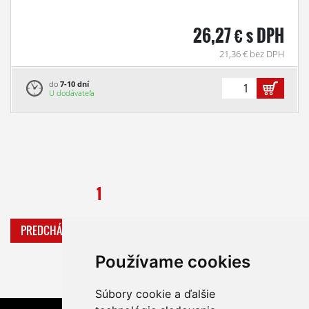
26,27 € s DPH
21,36 € bez DPH
do
7-10 dní
U dodávateľa
1
PREDCHÁDZAJÚCA
ĎALŠIA
Používame cookies
Súbory cookie a ďalšie