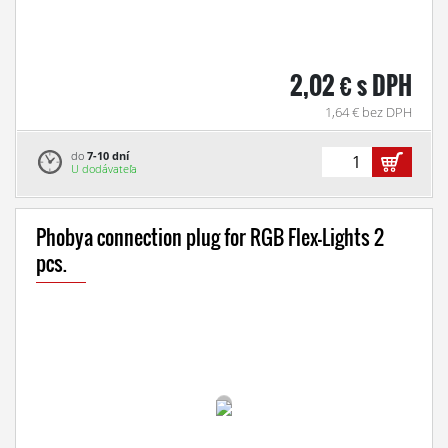
2,02 € s DPH
1,64 € bez DPH
do
7-10 dní
U dodávateľa
Phobya connection plug for RGB Flex-Lights 2
pcs.