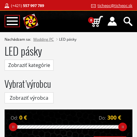
(+421)
557 997 789
tichepc@tichepc.sk
0
Nachádzam sa:
Modding PC
LED pásky
LED pásky
Zobraziť kategórie
Vybrať výrobcu
Zobraziť výrobca
0 €
300 €
Od:
Do: