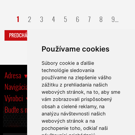
1
2
3
4
5
6
7
8
9...
PREDCHÁDZAJÚCA
ĎALŠIA
Používame cookies
Súbory cookie a ďalšie
technológie sledovania
Adresa
používame na zlepšenie vášho
Navigácia
zážitku z prehliadania našich
webových stránok, na to, aby sme
Výrobci
vám zobrazovali prispôsobený
obsah a cielené reklamy, na
Buďte s nami tiež na
analýzu návštevnosti našich
webových stránok a na
pochopenie toho, odkiaľ naši