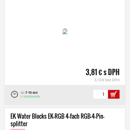
3,81 € s DPH
3,10 € bez DPH
do
7-10 dní
U dodávateľa
EK Water Blocks EK-RGB 4-fach RGB-4-Pin-
splitter