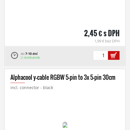
2,45 € s DPH
1,99 € bez DPH
do
7-10 dní
U dodávateľa
Alphacool y-cable RGBW 5-pin to 3x 5-pin 30cm
incl. connector - black