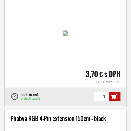
3,70 € s DPH
3,01 € bez DPH
do
7-10 dní
U dodávateľa
Phobya RGB 4-Pin extension 150cm - black