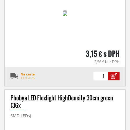
3,15 € s DPH
2,56 € bez DPH
Na ceste
11.9.2026
Phobya LED-Flexlight HighDensity 30cm green
(36x
SMD LEDs)