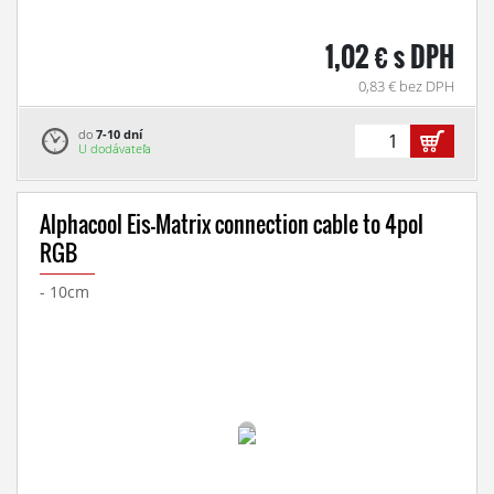
1,02 € s DPH
0,83 € bez DPH
do
7-10 dní
U dodávateľa
Alphacool Eis-Matrix connection cable to 4pol
RGB
- 10cm