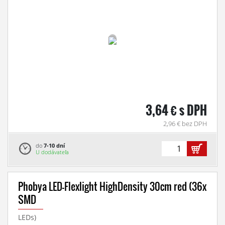
3,64 € s DPH
2,96 € bez DPH
do
7-10 dní
U dodávateľa
Phobya LED-Flexlight HighDensity 30cm red (36x
SMD
LEDs)