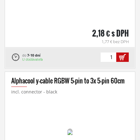
2,18 € s DPH
1,77 € bez DPH
do
7-10 dní
U dodávateľa
Alphacool y-cable RGBW 5-pin to 3x 5-pin 60cm
incl. connector - black