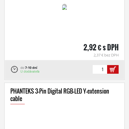
2,92 € s DPH
2,37 € bez DPH
do
7-10 dní
U dodávateľa
PHANTEKS 3-Pin Digital RGB-LED Y-extension
cable