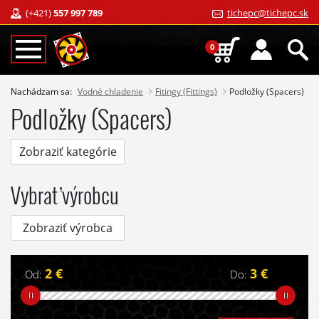
(+421)
557 997 789
tichepc@tichepc.sk
0
Nachádzam sa:
Vodné chladenie
Fitingy (Fittings)
Podložky (Spacers)
Podložky (Spacers)
Zobraziť kategórie
Vybrať výrobcu
Zobraziť výrobca
2 €
3 €
Od:
Do: