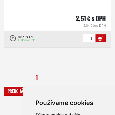
2,51 € s DPH
2,04 € bez DPH
do
7-10 dní
U dodávateľa
1
PREDCHÁDZAJÚCA
ĎALŠIA
Používame cookies
Súbory cookie a ďalšie