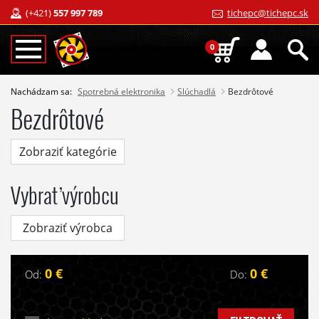
(+421)
557 997 789
tichepc@tichepc.sk
0
Nachádzam sa:
Spotrebná elektronika
Slúchadlá
Bezdrôtové
Bezdrôtové
Zobraziť kategórie
Vybrať výrobcu
Zobraziť výrobca
0 €
0 €
Od:
Do: