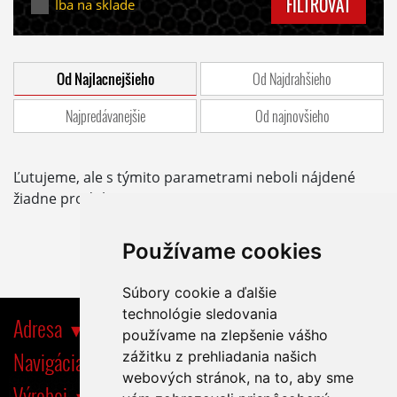
FILTROVAŤ
Iba na sklade
Od Najlacnejšieho
Od Najdrahšieho
Najpredávanejšie
Od najnovšieho
Ľutujeme, ale s týmito parametrami neboli nájdené
žiadne produkty.
Používame cookies
Súbory cookie a ďalšie
technológie sledovania
Adresa
používame na zlepšenie vášho
Navigácia
zážitku z prehliadania našich
webových stránok, na to, aby sme
Výrobci