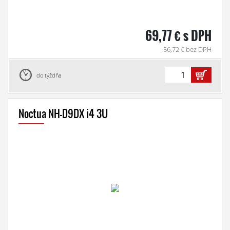
69,77 € s DPH
56,72 € bez DPH
do týždňa
Noctua NH-D9DX i4 3U