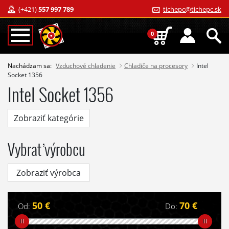
(+421)
557 997 789
tichepc@tichepc.sk
0
Nachádzam sa:
Vzduchové chladenie
Chladiče na procesory
Intel
Socket 1356
Intel Socket 1356
Zobraziť kategórie
Vybrať výrobcu
Zobraziť výrobca
50 €
70 €
Od:
Do: