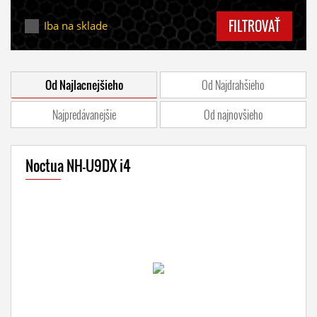
FILTROVAŤ
Iba na sklade
Od Najlacnejšieho
Od Najdrahšieho
Najpredávanejšie
Od najnovšieho
Noctua NH-U9DX i4