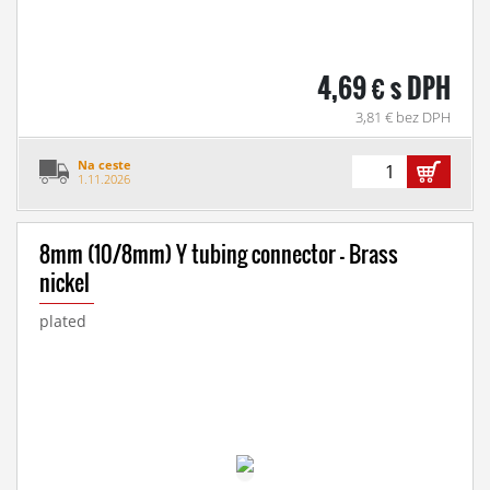
4,69 € s DPH
3,81 € bez DPH
Na ceste
1.11.2026
8mm (10/8mm) Y tubing connector - Brass
nickel
plated