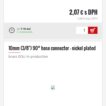
2,07 € s DPH
1,68 € bez DPH
do
7-10 dní
U dodávateľa
10mm (3/8") 90° hose connector - nickel plated
brass EOL/ in production