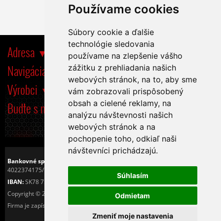
Používame cookies
Súbory cookie a ďalšie
technológie sledovania
Adresa
používame na zlepšenie vášho
Navigácia
zážitku z prehliadania našich
webových stránok, na to, aby sme
Výrobci
vám zobrazovali prispôsobený
obsah a cielené reklamy, na
Buďte s nami tiež na
analýzu návštevnosti našich
webových stránok a na
pochopenie toho, odkiaľ naši
návštevníci prichádzajú.
Bankovné spojenie:
Československá obchodná banka, a.s.
4022374175/7500
Súhlasím
IBAN:
SK78 7500 0000 0040 2237 4175
Copyright © 2016
Tiché PC s.r.o.
Odmietam
Firma je zapísaná v OR Okresného sůdu v Košiciach I. pod číslom 25425/V.
Zmeniť moje nastavenia