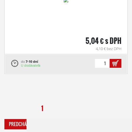
5,04 € s DPH
4,10 € bez DPH
do
7-10 dní
U dodávateľa
1
PREDCHÁDZAJÚCA
ĎALŠIA