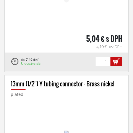
5,04 € s DPH
4,10 € bez DPH
do
7-10 dní
U dodávateľa
13mm (1/2") Y tubing connector - Brass nickel
plated