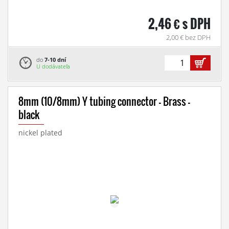
2,46 € s DPH
2,00 € bez DPH
do
7-10 dní
U dodávateľa
8mm (10/8mm) Y tubing connector - Brass -
black
nickel plated