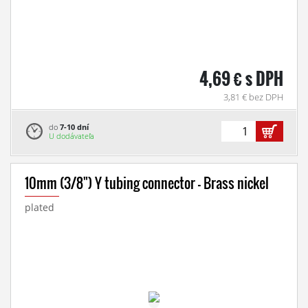
4,69 € s DPH
3,81 € bez DPH
do
7-10 dní
U dodávateľa
10mm (3/8") Y tubing connector - Brass nickel
plated