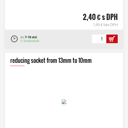
2,40 € s DPH
1,95 € bez DPH
do
7-10 dní
U dodávateľa
reducing socket from 13mm to 10mm