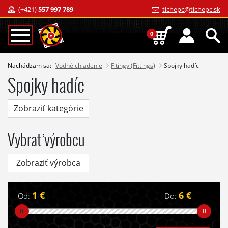
(+421)
557 997 789
tichepc@tichepc.sk
0
Nachádzam sa:
Vodné chladenie
Fitingy (Fittings)
Spojky hadíc
Spojky hadíc
Zobraziť kategórie
Vybrať výrobcu
Zobraziť výrobca
1 €
6 €
Od:
Do: