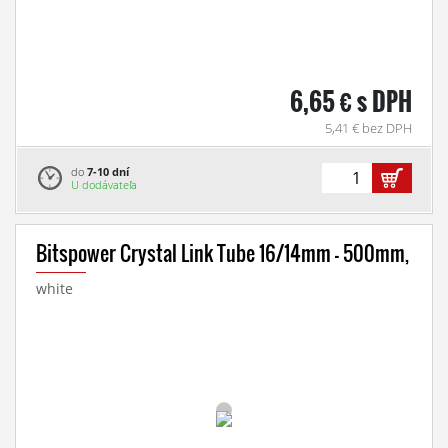
6,65 € s DPH
5,41 € bez DPH
do
7-10 dní
U dodávateľa
Bitspower Crystal Link Tube 16/14mm - 500mm,
white