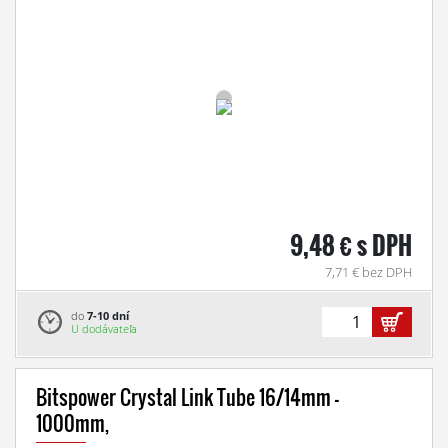
9,48 € s DPH
7,71 € bez DPH
do
7-10 dní
U dodávateľa
Bitspower Crystal Link Tube 16/14mm -
1000mm,