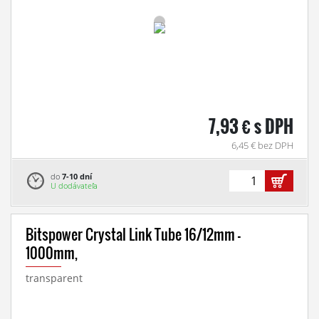
7,93 € s DPH
6,45 € bez DPH
do
7-10 dní
U dodávateľa
Bitspower Crystal Link Tube 16/12mm -
1000mm,
transparent