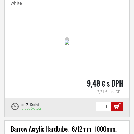
white
9,48 € s DPH
7,71 € bez DPH
do
7-10 dní
U dodávateľa
Barrow Acrylic Hardtube, 16/12mm - 1000mm,