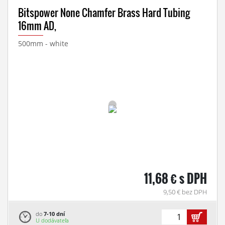
Bitspower None Chamfer Brass Hard Tubing
16mm AD,
500mm - white
11,68 € s DPH
9,50 € bez DPH
do
7-10 dní
U dodávateľa