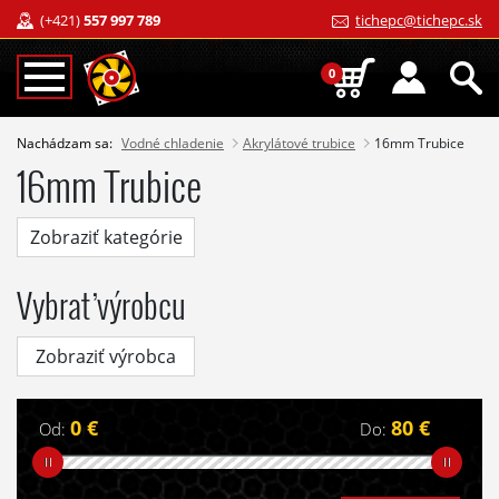
(+421)
557 997 789
tichepc@tichepc.sk
0
Nachádzam sa:
Vodné chladenie
Akrylátové trubice
16mm Trubice
16mm Trubice
Zobraziť kategórie
Vybrať výrobcu
Zobraziť výrobca
0 €
80 €
Od:
Do: