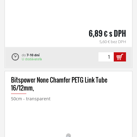
6,89 € s DPH
5,60 € bez DPH
do
7-10 dní
U dodávateľa
Bitspower None Chamfer PETG Link Tube
16/12mm,
50cm - transparent