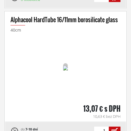
Alphacool HardTube 16/11mm borosilicate glass
40cm
13,07 € s DPH
10,63 € bez DPH
do
7-10 dní