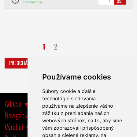
U dodávateľa
1
2
PREDCHÁDZAJÚCA
ĎALŠIA
Používame cookies
Súbory cookie a ďalšie
technológie sledovania
Adresa
používame na zlepšenie vášho
Navigácia
zážitku z prehliadania našich
webových stránok, na to, aby sme
Výrobci
vám zobrazovali prispôsobený
obsah a cielené reklamy, na