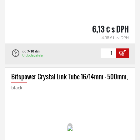
6,13 € s DPH
4,98 € bez DPH
do
7-10 dní
U dodávateľa
Bitspower Crystal Link Tube 16/14mm - 500mm,
black