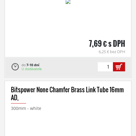
7,69 € s DPH
6,25 € bez DPH
do
7-10 dní
U dodávateľa
Bitspower None Chamfer Brass Link Tube 16mm
AD,
300mm - white