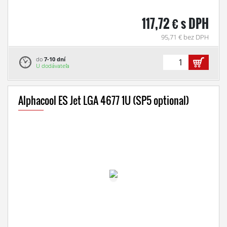
117,72 € s DPH
95,71 € bez DPH
do
7-10 dní
U dodávateľa
Alphacool ES Jet LGA 4677 1U (SP5 optional)