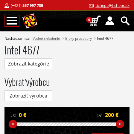
(+421)
557 997 789
tichepc@tichepc.sk
0
Nachádzam sa:
Vodné chladenie
Bloky procesory
Intel 4677
Intel 4677
Zobraziť kategórie
Vybrať výrobcu
Zobraziť výrobca
0 €
200 €
Od:
Do: