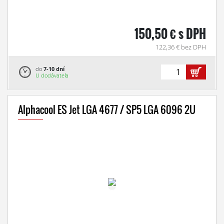
150,50 € s DPH
122,36 € bez DPH
do
7-10 dní
U dodávateľa
Alphacool ES Jet LGA 4677 / SP5 LGA 6096 2U