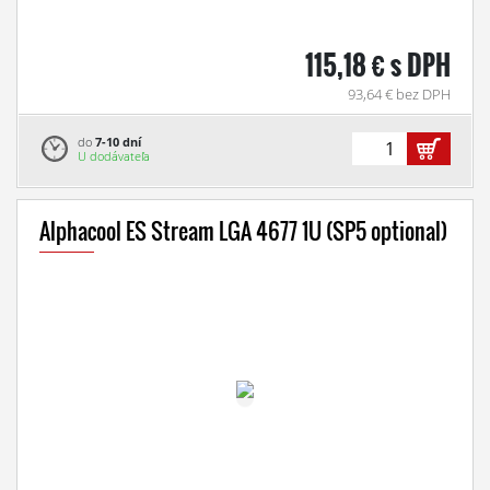
115,18 € s DPH
93,64 € bez DPH
do
7-10 dní
U dodávateľa
Alphacool ES Stream LGA 4677 1U (SP5 optional)