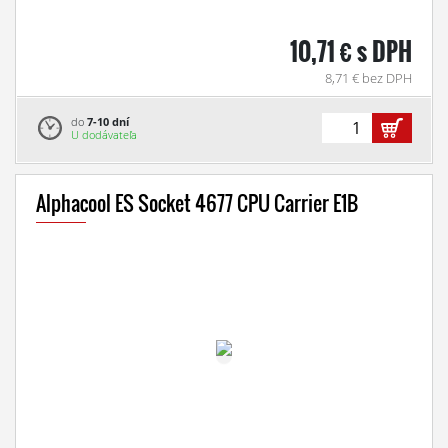
10,71 € s DPH
8,71 € bez DPH
do
7-10 dní
U dodávateľa
Alphacool ES Socket 4677 CPU Carrier E1B