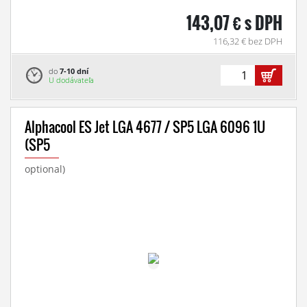
143,07 € s DPH
116,32 € bez DPH
do
7-10 dní
U dodávateľa
Alphacool ES Jet LGA 4677 / SP5 LGA 6096 1U
(SP5
optional)