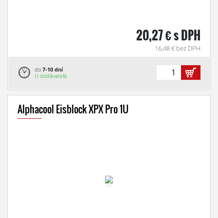
20,27 € s DPH
16,48 € bez DPH
do
7-10 dní
U dodávateľa
Alphacool Eisblock XPX Pro 1U