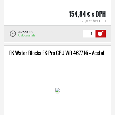
154,84 € s DPH
125,89 € bez DPH
do
7-10 dní
U dodávateľa
EK Water Blocks EK-Pro CPU WB 4677 Ni + Acetal