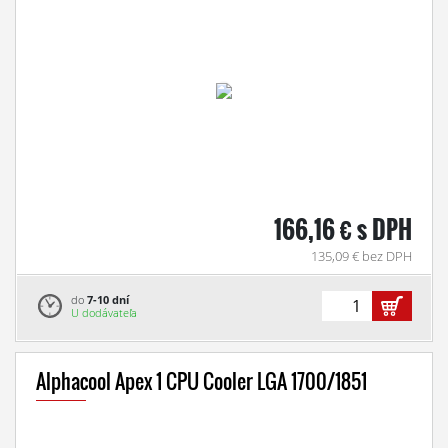
166,16 € s DPH
135,09 € bez DPH
do
7-10 dní
U dodávateľa
Alphacool Apex 1 CPU Cooler LGA 1700/1851