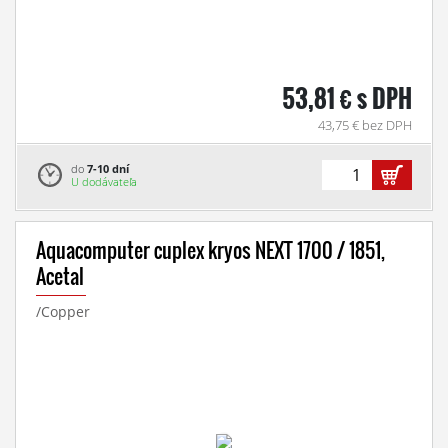
53,81 € s DPH
43,75 € bez DPH
do
7-10 dní
U dodávateľa
Aquacomputer cuplex kryos NEXT 1700 / 1851,
Acetal
/Copper