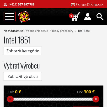
(+421)
557 997 789
tichepc@tichepc.sk
0
Nachádzam sa:
Vodné chladenie
Bloky procesory
Intel 1851
Intel 1851
Zobraziť kategórie
Vybrať výrobcu
Zobraziť výrobca
0 €
300 €
Od:
Do: