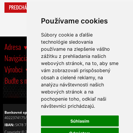
PREDCHÁDZAJÚCA
ĎALŠIA
Používame cookies
Súbory cookie a ďalšie
technológie sledovania
Adresa
používame na zlepšenie vášho
Navigácia
zážitku z prehliadania našich
webových stránok, na to, aby sme
Výrobci
vám zobrazovali prispôsobený
obsah a cielené reklamy, na
Buďte s nami tiež na
analýzu návštevnosti našich
webových stránok a na
pochopenie toho, odkiaľ naši
návštevníci prichádzajú.
Bankovné spojenie:
Československá obchodná banka, a.s.
4022374175/7500
Súhlasím
IBAN:
SK78 7500 0000 0040 2237 4175
Copyright © 2016
Tiché PC s.r.o.