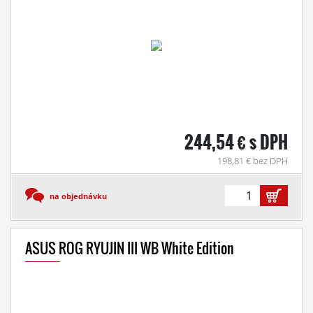
244,54 € s DPH
198,81 € bez DPH
na objednávku
ASUS ROG RYUJIN III WB White Edition