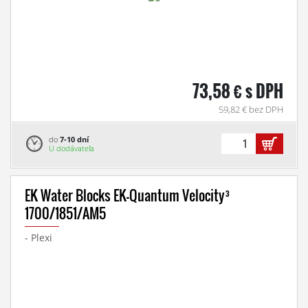
73,58 € s DPH
59,82 € bez DPH
do
7-10 dní
U dodávateľa
EK Water Blocks EK-Quantum Velocity³
1700/1851/AM5
- Plexi