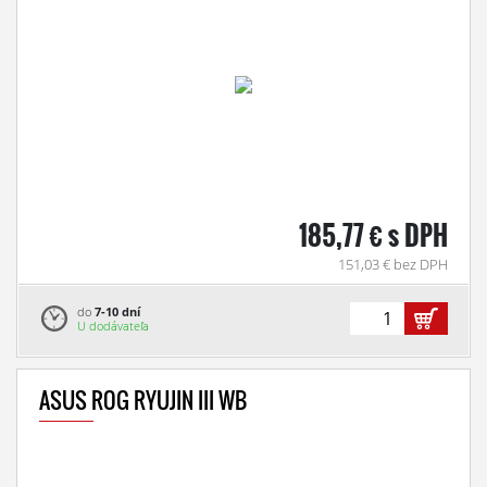
185,77 € s DPH
151,03 € bez DPH
do
7-10 dní
U dodávateľa
ASUS ROG RYUJIN III WB