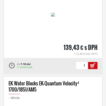
139,43 € s DPH
113,36 € bez DPH
do
7-10 dní
U dodávateľa
EK Water Blocks EK-Quantum Velocity³
1700/1851/AM5
- White