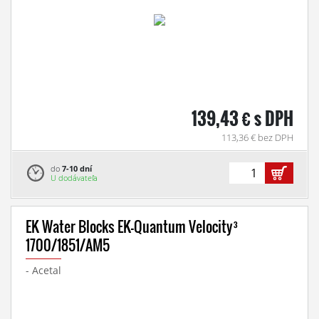
139,43 € s DPH
113,36 € bez DPH
do
7-10 dní
U dodávateľa
EK Water Blocks EK-Quantum Velocity³
1700/1851/AM5
- Acetal