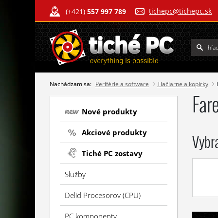
tichepc@tichepc.sk
(+421)
557 997 789
Nachádzam sa:
Periférie a software
Tlačiarne a kopírky
Far
Nové produkty
Akciové produkty
Vybr
Tiché PC zostavy
Služby
Delid Procesorov (CPU)
PC komponenty