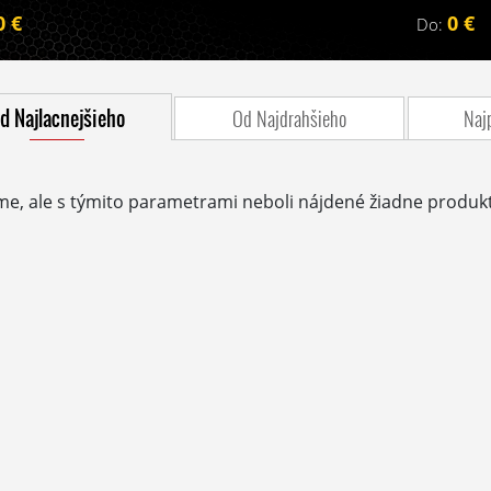
0 €
0 €
Do:
d Najlacnejšieho
Od Najdrahšieho
Naj
me, ale s týmito parametrami neboli nájdené žiadne produkt