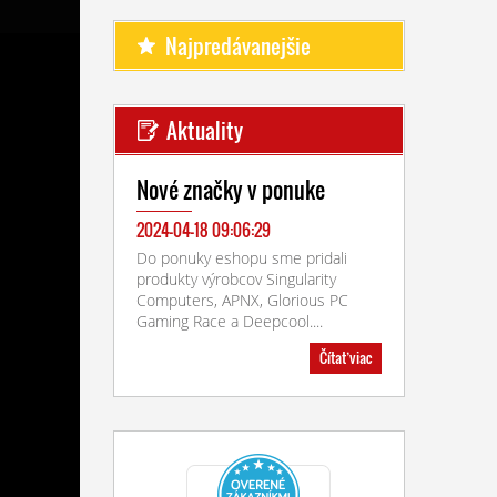
Najpredávanejšie
Aktuality
Nové značky v ponuke
2024-04-18 09:06:29
Do ponuky eshopu sme pridali
produkty výrobcov Singularity
Computers, APNX, Glorious PC
Gaming Race a Deepcool....
Čítať viac