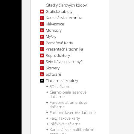
Čítačky čiarových kódov
Grafické tablety
Kancelárska technika
Klávesnice
Monitory
Myšky
Pamäťové Karty
Prezentačná technika
Reproduktory
Sety klávesnica + myš
Skenery
Software
Tlačiarne a kopírky
3D tlačiarne
Čierno-biele laserové
tlačiarne
Farebné atramentové
tlačiarne
Farebné laserové tlačiarne
Faxy, faxové karty
Ihličkové tlačiarne
Kancelárske multifunkčné