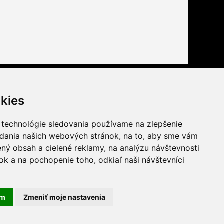
Buďte s nami tiež na
kies
facebook
youtube
 technológie sledovania používame na zlepšenie
twitter
instagram
adania našich webových stránok, na to, aby sme vám
ný obsah a cielené reklamy, na analýzu návštevnosti
k a na pochopenie toho, odkiaľ naši návštevníci
am
Zmeniť moje nastavenia