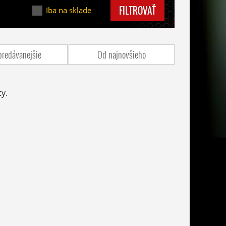
FILTROVAŤ
Iba na sklade
predávanejšie
Od najnovšieho
y.