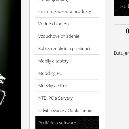
Od:
Custom kabeláž a produkty
Vodné chladenie
O
Vzduchové chladenie
Káble, redukcie a prepínače
Ľutuje
Mobily a tablety
Modding PC
Mriežky a Filtre
NTB, PC a Servery
Odvibrovanie / Odhlučnenie
Periférie a software