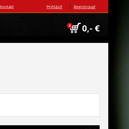
|
Kontakt
Prihlásiť
Registrovať
0,- €
0