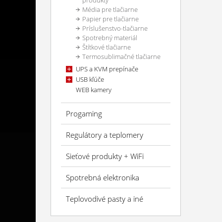
produkty
Média pre tlačiarne
Papier pre tlačiarne
Príslušenstvo-tlačiarne
Spotrebný materiál
Štítkové tlačiarne
Termosublimačné tlačiarne
UPS a KVM prepínače
USB kľúče
WEB kamery
Progaming
Regulátory a teplomery
Sieťové produkty + WiFi
Spotrebná elektronika
Teplovodivé pasty a iné