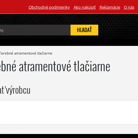
Obchodné podmienky
Ako nakúpiť
Reklamácie
O nás
HĽADAŤ
Farebné atramentové tlačiarne
ebné atramentové tlačiarne
ať výrobcu