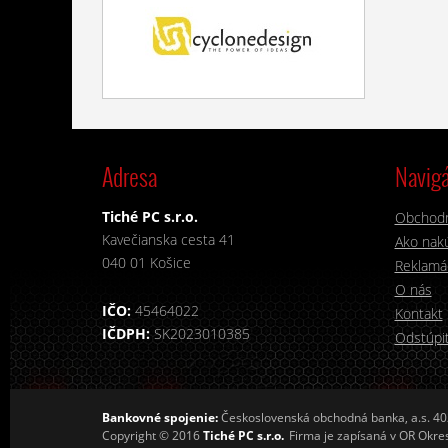
Adresa
Navigá
Tiché PC s.r.o.
Obchod
Kavečianska cesta 41
Ako nakú
040 01 Košice
Reklamá
O nás
IČO:
45464022
Kontakt
IČDPH:
SK2023010385
Odstúpiť
Bankovné spojenie:
Československá obchodná banka, a.s. 4
Copyright © 2016
Tiché PC s.r.o.
Firma je zapísaná v OR Okres