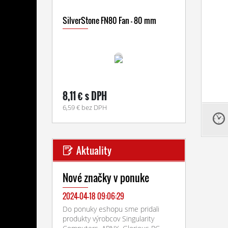
SilverStone FN80 Fan - 80 mm
8,11 € s DPH
6,59 € bez DPH
Aktuality
Nové značky v ponuke
2024-04-18 09:06:29
Do ponuky eshopu sme pridali
produkty výrobcov Singularity