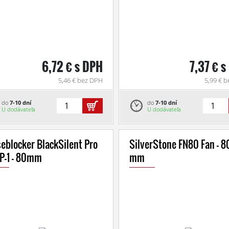
6,72 € s DPH
7,37 € 
5,46 € bez DPH
5,99 € 
do
7-10 dní
do
7-10 dní
U dodávateľa
U dodávateľa
eblocker BlackSilent Pro
SilverStone FN80 Fan - 8
 P-1 - 80mm
mm