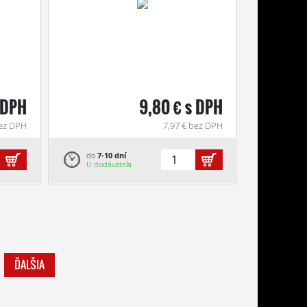
 DPH
9,80 € s DPH
bez DPH
7,97 € bez DPH
do
7-10 dní
U dodávateľa
ĎALŠIA