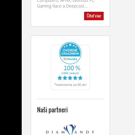
Computers, APNX, Glorious PC
Gaming Race a Deepcool....
Čítať viac
Naši partneri