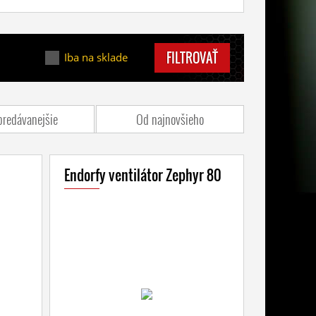
FILTROVAŤ
Iba na sklade
predávanejšie
Od najnovšieho
Endorfy ventilátor Zephyr 80