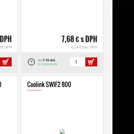
s DPH
7,68 € s DPH
bez DPH
6,24 € bez DPH
do
7-10 dní
U dodávateľa
0
Coolink SWIF2 800