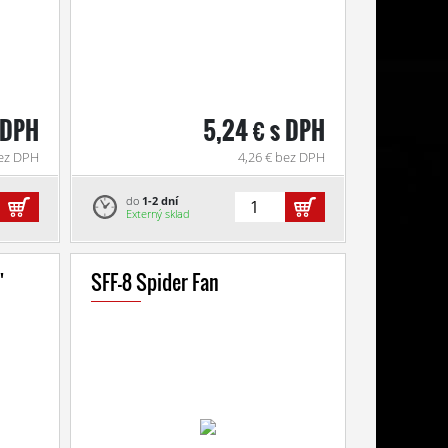
 DPH
5,24 € s DPH
bez DPH
4,26 € bez DPH
do
1-2 dní
Externý sklad
"
SFF-8 Spider Fan