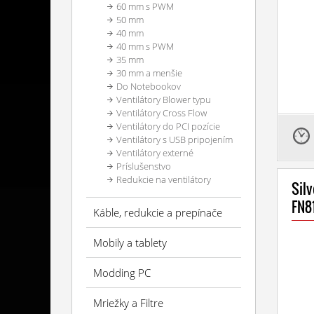
60 mm s PWM
50 mm
40 mm
40 mm s PWM
35 mm
30 mm a menšie
Do Notebookov
Ventilátory Blower typu
Ventilátory Cross Flow
Ventilátory do PCI pozície
Ventilátory s USB pripojením
Ventilátory externé
Príslušenstvo
Redukcie na ventilátory
Sil
FN8
Káble, redukcie a prepínače
Mobily a tablety
Modding PC
Mriežky a Filtre