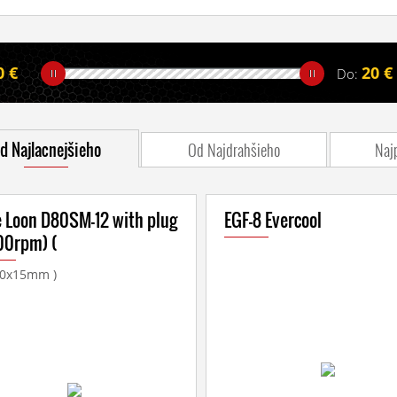
0 €
20 €
Do:
d Najlacnejšieho
Od Najdrahšieho
Naj
e Loon D80SM-12 with plug
EGF-8 Evercool
00rpm) (
0x15mm )