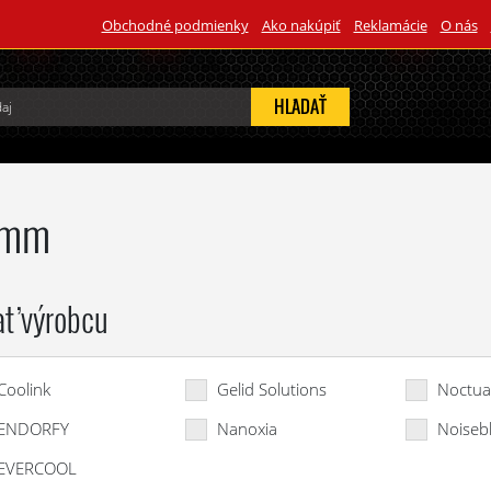
Obchodné podmienky
Ako nakúpiť
Reklamácie
O nás
HĽADAŤ
 mm
ať výrobcu
Coolink
Gelid Solutions
Noctu
ENDORFY
Nanoxia
Noiseb
EVERCOOL