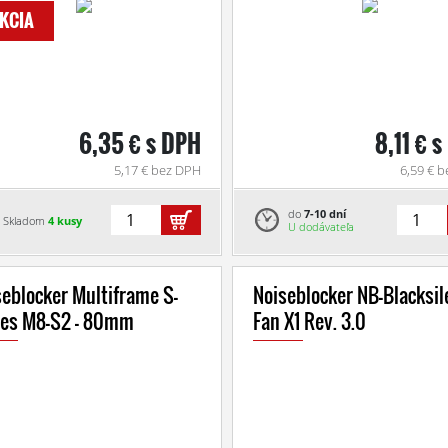
KCIA
6,35 € s DPH
8,11 € 
5,17 € bez DPH
6,59 € 
do
7-10 dní
Skladom
4 kusy
U dodávateľa
eblocker Multiframe S-
Noiseblocker NB-Blacksil
ies M8-S2 - 80mm
Fan X1 Rev. 3.0