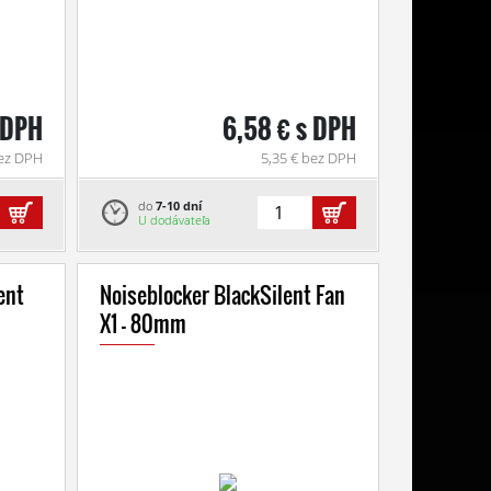
 DPH
6,58 € s DPH
bez DPH
5,35 € bez DPH
do
7-10 dní
U dodávateľa
ent
Noiseblocker BlackSilent Fan
X1 - 80mm