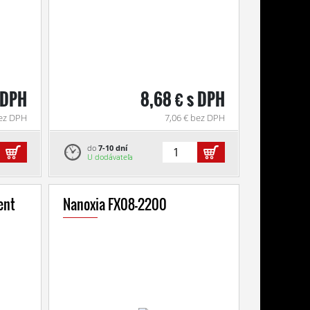
s DPH
8,68 € s DPH
bez DPH
7,06 € bez DPH
do
7-10 dní
U dodávateľa
ent
Nanoxia FX08-2200