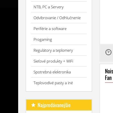
NTB, PC a Servery
Odvibrovanie / Odhlučnenie
Periférie a software
Progaming
Regulátory a teplomery
Sieťové produkty + WiFi
Nois
Spotrebná elektronika
Fan
Teplovodivé pasty a iné
Najpredávanejšie