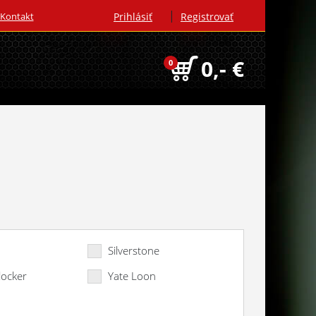
|
Kontakt
Prihlásiť
Registrovať
0,- €
0
a
Silverstone
locker
Yate Loon