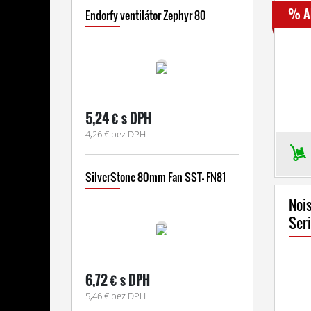
% A
Endorfy ventilátor Zephyr 80
5,24 € s DPH
4,26 € bez DPH
SilverStone 80mm Fan SST- FN81
Nois
Ser
6,72 € s DPH
5,46 € bez DPH