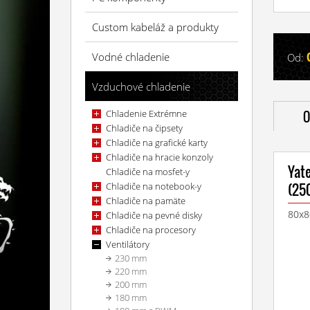
Custom kabeláž a produkty
Vodné chladenie
Od:
Vzduchové chladenie
Chladenie Extrémne
O
Chladiče na čipsety
Chladiče na grafické karty
Chladiče na hracie konzoly
Yat
Chladiče na mosfet-y
(25
Chladiče na notebook-y
Chladiče na pamäte
80x8
Chladiče na pevné disky
Chladiče na procesory
Ventilátory
230 mm
220 mm
200 mm
180 mm