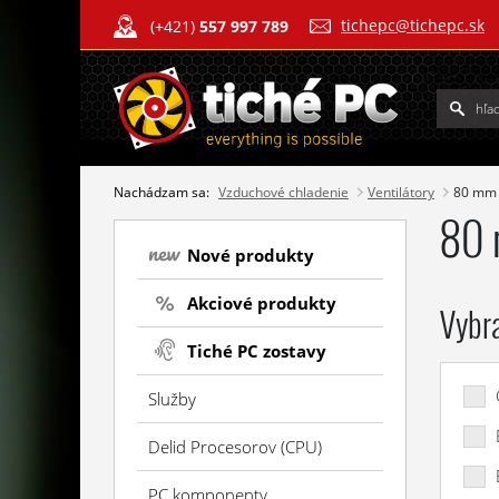
tichepc@tichepc.sk
(+421)
557 997 789
Nachádzam sa:
Vzduchové chladenie
Ventilátory
80 mm
80
Nové produkty
Akciové produkty
Vybr
Tiché PC zostavy
Služby
Delid Procesorov (CPU)
PC komponenty