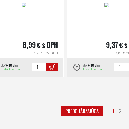
8,99 € s DPH
9,37 € s
7,31 € bez DPH
7,62 € 
do
7-10 dní
do
7-10 dní
U dodávateľa
U dodávateľa
1
2
PREDCHÁDZAJÚCA