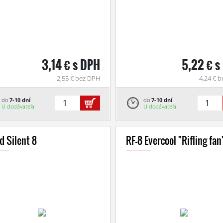
3,14 € s DPH
5,22 € s
2,55 € bez DPH
4,24 € 
do
7-10 dní
do
7-10 dní
U dodávateľa
U dodávateľa
d Silent 8
RF-8 Evercool "Rifling fan