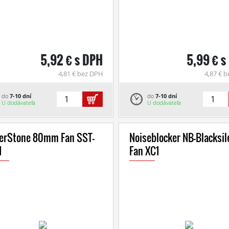
5,92 € s DPH
5,99 € s
4,81 € bez DPH
4,87 € 
do
7-10 dní
do
7-10 dní
U dodávateľa
U dodávateľa
verStone 80mm Fan SST-
Noiseblocker NB-Blacksil
1
Fan XC1