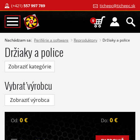
(+421)
557 997 789
tichepc@tichepc.sk
0
Nachádzam sa:
Periférie a software
Reproduktory
Držiaky a police
Držiaky a police
Zobraziť kategórie
Vybrať výrobcu
Zobraziť výrobca
0 €
0 €
Od:
Do: