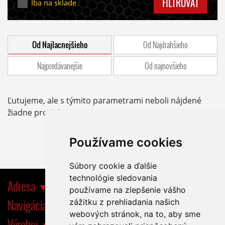
FILTROVAŤ
Iba na sklade
Od Najlacnejšieho
Od Najdrahšieho
Najpredávanejšie
Od najnovšieho
Ľutujeme, ale s týmito parametrami neboli nájdené
žiadne produkty.
Používame cookies
Súbory cookie a ďalšie
technológie sledovania
Adresa
používame na zlepšenie vášho
Navigácia
zážitku z prehliadania našich
webových stránok, na to, aby sme
Výrobci