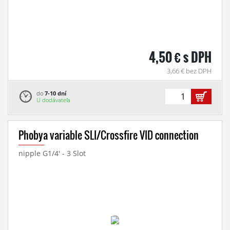
4,50 € s DPH
3,66 € bez DPH
do
7-10 dní
U dodávateľa
Phobya variable SLI/Crossfire VID connection
nipple G1/4' - 3 Slot