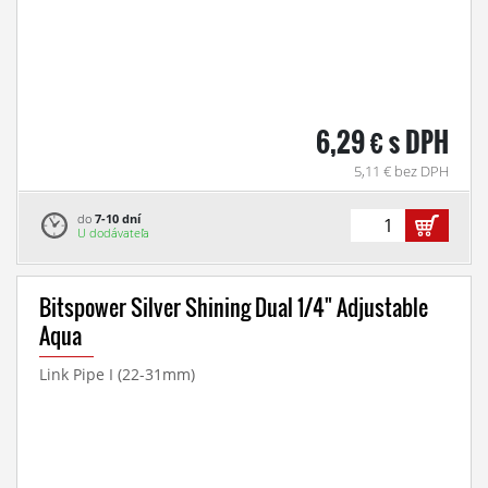
6,29 € s DPH
5,11 € bez DPH
do
7-10 dní
U dodávateľa
Bitspower Silver Shining Dual 1/4" Adjustable
Aqua
Link Pipe I (22-31mm)