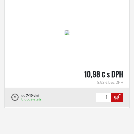
10,98 € s DPH
8,93 € bez DPH
do
7-10 dní
U dodávateľa