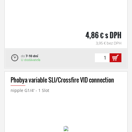
4,86 € s DPH
3,95 € bez DPH
do
7-10 dní
U dodávateľa
Phobya variable SLI/Crossfire VID connection
nipple G1/4' - 1 Slot