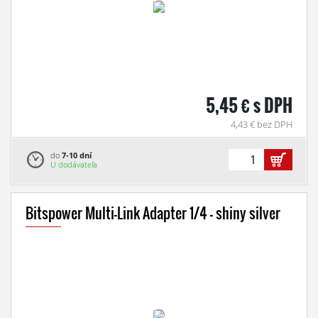
5,45 € s DPH
4,43 € bez DPH
do
7-10 dní
U dodávateľa
Bitspower Multi-Link Adapter 1/4 - shiny silver