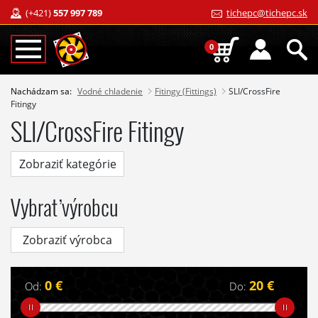
(+421)
557 997 789
tichepc@tichepc.sk
0
Nachádzam sa:
Vodné chladenie
Fitingy (Fittings)
SLI/CrossFire
Fitingy
SLI/CrossFire Fitingy
Zobraziť kategórie
Vybrať výrobcu
Zobraziť výrobca
0 €
20 €
Od:
Do: