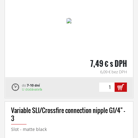
7,49 € s DPH
6,09 € bez DPH
do
7-10 dní
U dodávateľa
Variable SLI/Crossfire connection nipple G1/4" -
3
Slot - matte black