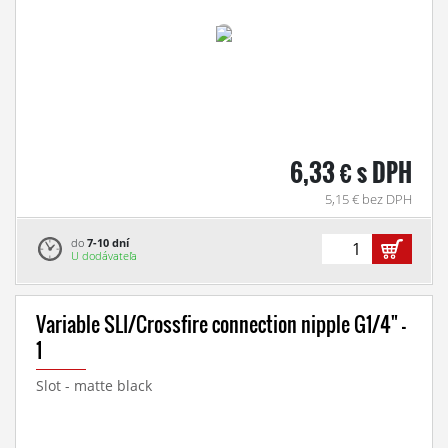
6,33 € s DPH
5,15 € bez DPH
do
7-10 dní
U dodávateľa
Variable SLI/Crossfire connection nipple G1/4" -
1
Slot - matte black