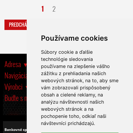
1
2
PREDCHÁDZAJÚCA
ĎALŠIA
Používame cookies
Súbory cookie a ďalšie
technológie sledovania
Adresa
používame na zlepšenie vášho
Navigácia
zážitku z prehliadania našich
webových stránok, na to, aby sme
Výrobci
vám zobrazovali prispôsobený
obsah a cielené reklamy, na
Buďte s nami tiež na
analýzu návštevnosti našich
webových stránok a na
pochopenie toho, odkiaľ naši
návštevníci prichádzajú.
Bankovné spojenie:
Československá obchodná banka, a.s.