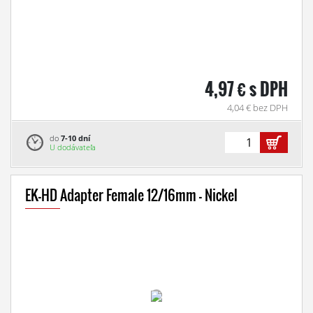
4,97 € s DPH
4,04 € bez DPH
do
7-10 dní
U dodávateľa
EK-HD Adapter Female 12/16mm - Nickel