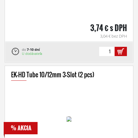
3,74 € s DPH
3,04 € bez DPH
do
7-10 dní
U dodávateľa
EK-HD Tube 10/12mm 3-Slot (2 pcs)
% AKCIA