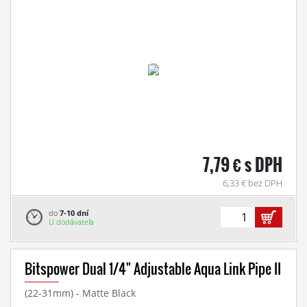
7,79 € s DPH
6,33 € bez DPH
do
7-10 dní
U dodávateľa
Bitspower Dual 1/4" Adjustable Aqua Link Pipe II
(22-31mm) - Matte Black