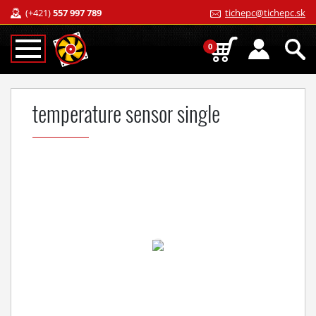
(+421)
557 997 789
tichepc@tichepc.sk
0
temperature sensor single