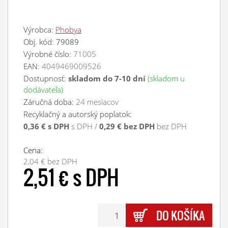
Výrobca:
Phobya
Obj. kód:
79089
Výrobné číslo:
71005
EAN:
4049469009526
Dostupnosť:
skladom do 7-10 dní
(skladom u
dodávateľa)
Záručná doba:
24 mesiacov
Recyklačný a autorský poplatok:
0,36 € s DPH
s DPH /
0,29 € bez DPH
bez DPH
Cena:
2,04 € bez DPH
2,51 € s DPH
DO KOŠÍKA