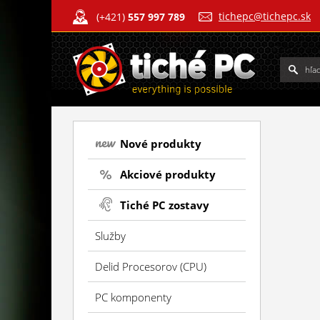
tichepc@tichepc.sk
(+421)
557 997 789
Nové produkty
Akciové produkty
Tiché PC zostavy
Služby
Delid Procesorov (CPU)
PC komponenty