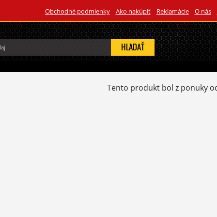
Obchodné podmienky
Ako nakúpiť
Reklamácie
O nás
HĽADAŤ
Tento produkt bol z ponuky o