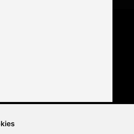
Buďte s nami tiež na
kies
facebook
youtube