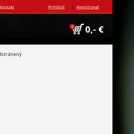
|
Kontakt
Prihlásiť
Registrovať
0,- €
0
dstránený