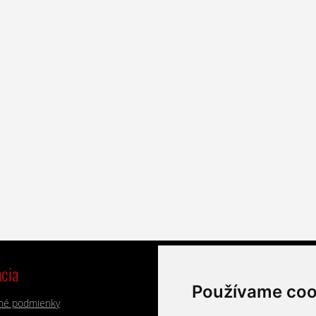
cia
Výrobci
Používame coo
né podmienky
Alphacool
Lian Li