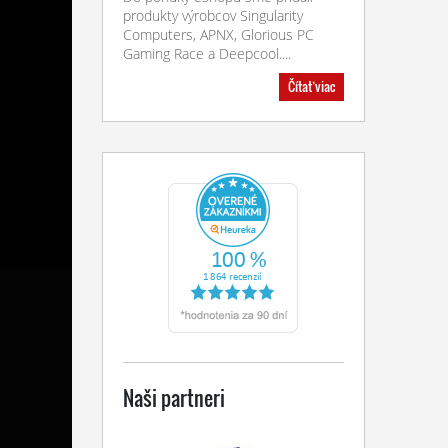
produkty výrobcov Singularity
Computers, APNX, Glorious PC
Gaming Race a Deepcool....
Čítať viac
Naši partneri