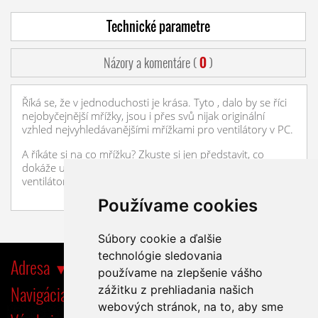
Technické parametre
Názory a komentáre (
0
)
Říká se, že v jednoduchosti je krása. Tyto , dalo by se říci
nejobyčejnější mřížky, jsou i přes svů nijak originální
vzhled nejvyhledávanějšími mřížkami pro ventilátory v PC.
A říkáte si na co mřížku? Zkuste si jen představit, co
dokáže udělat takový na 2500 otáček roztočený
ventilátor s ostrými hranami vrtulky...
Používame cookies
Súbory cookie a ďalšie
technológie sledovania
Adresa
používame na zlepšenie vášho
Navigácia
zážitku z prehliadania našich
webových stránok, na to, aby sme