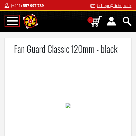
(+421)
557 997 789
tichepc@tichepc.sk
0
Fan Guard Classic 120mm - black