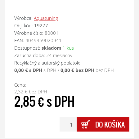
Výrobca:
Aquatuning
Obj. kód:
19277
Výrobné číslo:
80001
EAN:
4049469020941
Dostupnosť:
skladom
1 kus
Záručná doba:
24 mesiacov
Recyklačný a autorský poplatok:
0,00 € s DPH
s DPH /
0,00 € bez DPH
bez DPH
Cena:
2,32 € bez DPH
2,85 € s DPH
DO KOŠÍKA