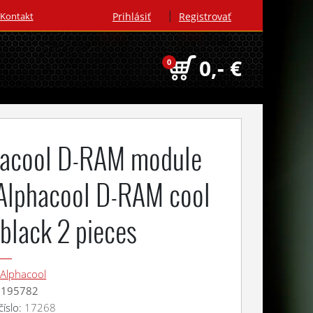
|
Kontakt
Prihlásiť
Registrovať
0,- €
0
hacool D-RAM module
 Alphacool D-RAM cool
- black 2 pieces
:
Alphacool
:
195782
číslo:
17268