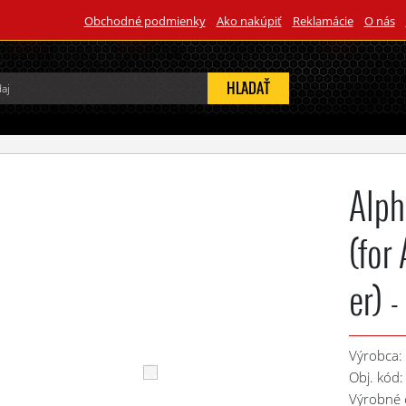
Obchodné podmienky
Ako nakúpiť
Reklamácie
O nás
HĽADAŤ
Alp
(for
er) 
Výrobca
Obj. kód
Výrobné 