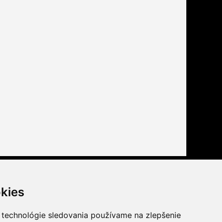
Buďte s nami tiež na
kies
facebook
youtube
 technológie sledovania používame na zlepšenie