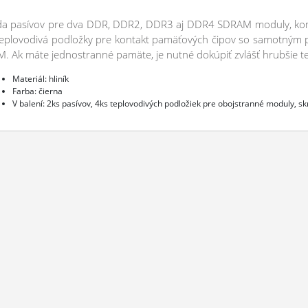
a pasívov pre dva DDR, DDR2, DDR3 aj DDR4 SDRAM moduly, kompa
teplovodivá podložky pre kontakt pamäťových čipov so samotným p
. Ak máte jednostranné pamäte, je nutné dokúpiť zvlášť hrubšie t
Materiál: hliník
Farba: čierna
V balení: 2ks pasívov, 4ks teplovodivých podložiek pre obojstranné moduly, s