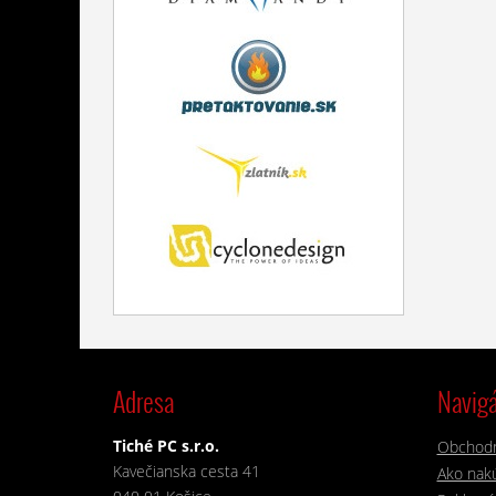
Adresa
Navigá
Tiché PC s.r.o.
Obchod
Kavečianska cesta 41
Ako nakú