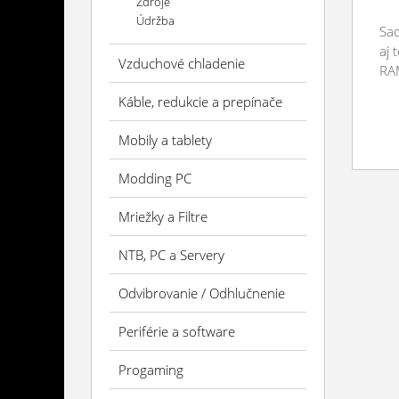
Zdroje
Údržba
Sad
aj 
Vzduchové chladenie
RAM
Káble, redukcie a prepínače
Mobily a tablety
Modding PC
Mriežky a Filtre
NTB, PC a Servery
Odvibrovanie / Odhlučnenie
Periférie a software
Progaming