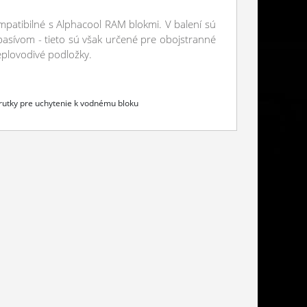
tibilné s Alphacool RAM blokmi. V balení sú
asívom - tieto sú však určené pre obojstranné
eplovodivé podložky.
krutky pre uchytenie k vodnému bloku