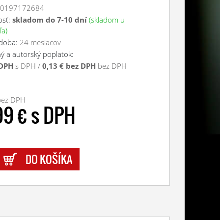
50197172684
osť:
skladom do 7-10 dní
(skladom u
ľa)
 doba:
24 mesiacov
ý a autorský poplatok:
 DPH
s DPH /
0,13 € bez DPH
bez DPH
bez DPH
99 € s DPH
DO KOŠÍKA