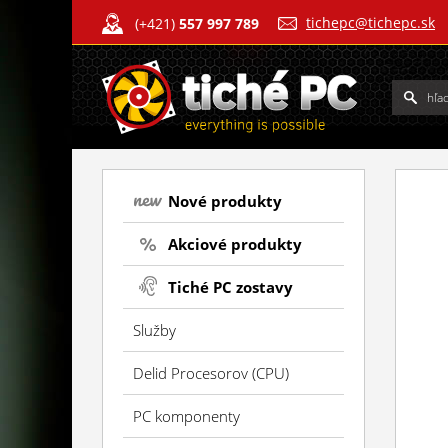
tichepc@tichepc.sk
(+421)
557 997 789
Nové produkty
Akciové produkty
Tiché PC zostavy
Služby
Delid Procesorov (CPU)
PC komponenty