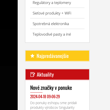
Regulátory a teplomery
Sieťové produkty + WiFi
Spotrebná elektronika
Teplovodivé pasty a iné
Najpredávanejšie
Aktuality
Nové značky v ponuke
2024-04-18 09:06:29
Do ponuky eshopu sme pridali
produkty výrobcov Singularity