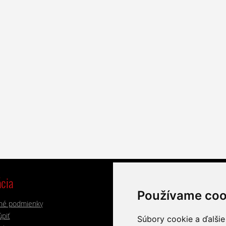
cia
Výrobci
Používame coo
né podmienky
Alphacool
Lian Li
piť
Aqua Computer
Noctua
Súbory cookie a ďalšie