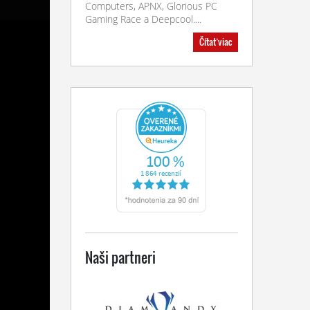
Computers, APNX, Glorious PC
Gaming Race a Deepcool....
Čítať viac
Naši partneri