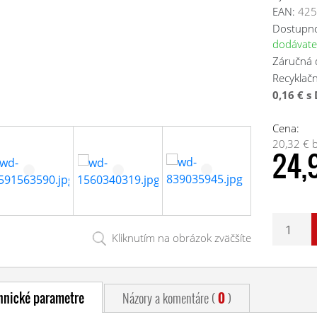
EAN:
42
Dostupn
dodávate
Záručná
Recyklačn
0,16 € s
Cena:
20,32 € 
24,
Kliknutím na obrázok zväčšíte
hnické parametre
Názory a komentáre (
0
)