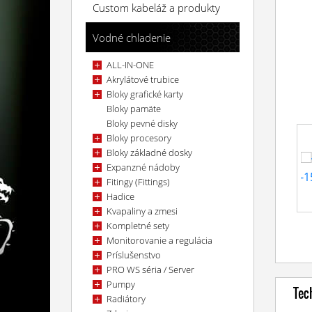
Custom kabeláž a produkty
Vodné chladenie
ALL-IN-ONE
Akrylátové trubice
Bloky grafické karty
Bloky pamäte
Bloky pevné disky
Bloky procesory
Bloky základné dosky
Expanzné nádoby
Fitingy (Fittings)
Hadice
Kvapaliny a zmesi
Kompletné sety
Monitorovanie a regulácia
Príslušenstvo
PRO WS séria / Server
Pumpy
Tec
Radiátory