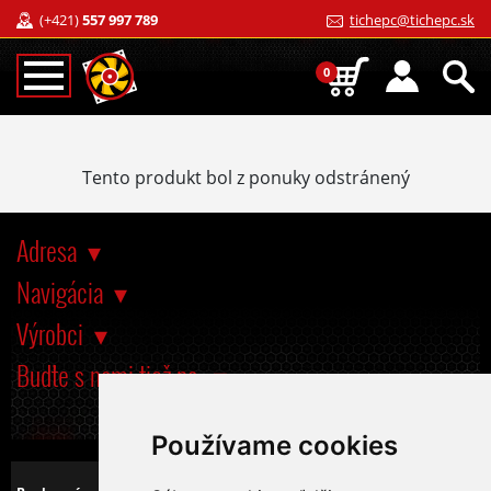
(+421)
557 997 789
tichepc@tichepc.sk
0
Tento produkt bol z ponuky odstránený
Adresa
Navigácia
Výrobci
Buďte s nami tiež na
Používame cookies