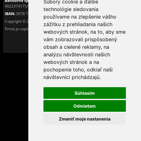
Bankovné spojenie:
Československá obchodná banka, a.s.
Súbory cookie a ďalšie
4022374175/7500
technológie sledovania
IBAN:
SK78 7500 0000 0040 2237 4175
používame na zlepšenie vášho
Copyright © 2016
Tiché PC s.r.o.
zážitku z prehliadania našich
Firma je zapísaná v OR Okresného sůdu v Košiciach I. pod číslom 25425/V.
webových stránok, na to, aby sme
vám zobrazovali prispôsobený
obsah a cielené reklamy, na
analýzu návštevnosti našich
webových stránok a na
pochopenie toho, odkiaľ naši
návštevníci prichádzajú.
Súhlasím
Odmietam
Zmeniť moje nastavenia