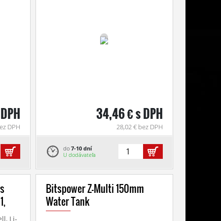
s DPH
34,46 € s DPH
bez DPH
28,02 € bez DPH
do
7-10 dní
U dodávateľa
us
Bitspower Z-Multi 150mm
1,
Water Tank
, Li-