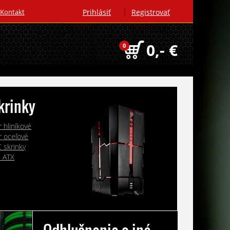
|
Kontakt
Prihlásiť
Registrovať
0,- €
0
krinky
 hliníkové
r oceľové
 skrinky
l ATX