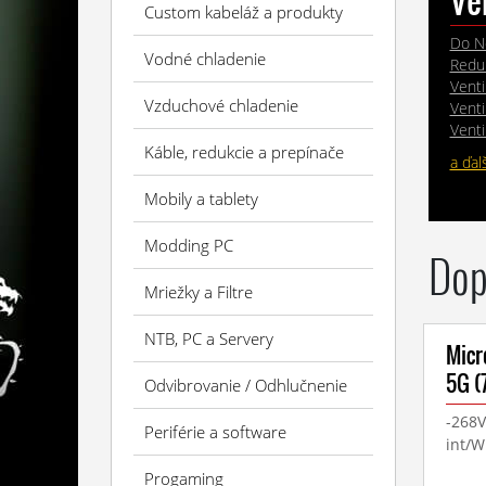
Ve
Custom kabeláž a produkty
Do N
Vodné chladenie
Reduk
Venti
Vzduchové chladenie
Venti
Venti
Káble, redukcie a prepínače
a ďal
Mobily a tablety
Modding PC
Dop
Mriežky a Filtre
NTB, PC a Servery
Micr
5G (
Odvibrovanie / Odhlučnenie
-268V
Periférie a software
int/W
Progaming