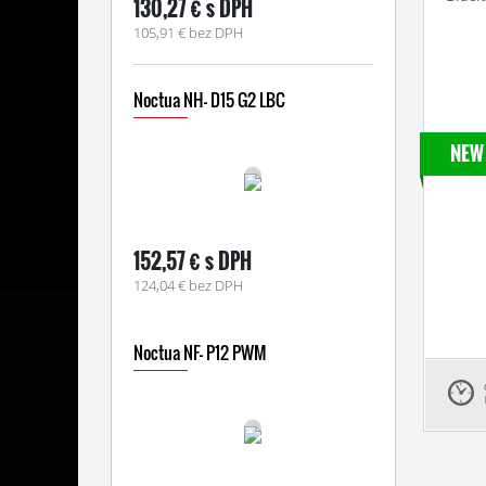
130,27 € s DPH
105,91 € bez DPH
Noctua NH- D15 G2 LBC
NEW
152,57 € s DPH
124,04 € bez DPH
Noctua NF- P12 PWM