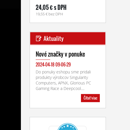
24,05 € s DPH
19,55 € bez DPH
Aktuality
Nové značky v ponuke
2024-04-18 09:06:29
Do ponuky eshopu sme pridali
produkty výrobcov Singularity
Computers, APNX, Glorious PC
Gaming Race a Deepcool....
Čítať viac