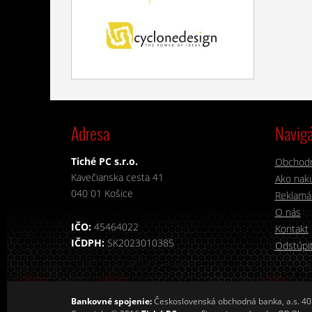
Adresa
Navigá
Tiché PC s.r.o.
Obchod
Kavečianska cesta 41
Ako nakú
040 01 Košice
Reklamá
O nás
IČO:
45464022
Kontakt
IČDPH:
SK2023010385
Odstúpiť
Bankovné spojenie:
Československá obchodná banka, a.s. 4