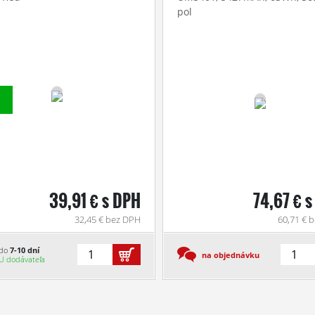
pol
39,91 € s DPH
74,67 € 
32,45 € bez DPH
60,71 € 
do
7-10 dní
na objednávku
U dodávateľa