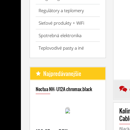
Regulátory a teplomery
Sieťové produkty + WiFi
Spotrebná elektronika
Teplovodivé pasty a iné
Najpredávanejšie
Noctua NH- U12A chromax.black
Koli
Cabl
Black