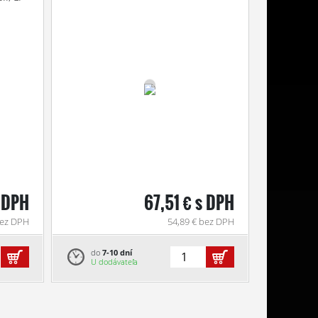
s DPH
67,51 € s DPH
bez DPH
54,89 € bez DPH
do
7-10 dní
U dodávateľa