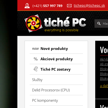
tichepc@tichepc.sk
(+421)
557 997 789
Vo
Nové produkty
Akciové produkty
Akryl
All-i
Bloky
Tiché PC zostavy
Blok
Bloky
Služby
a ďal
Delid Procesorov (CPU)
PC komponenty