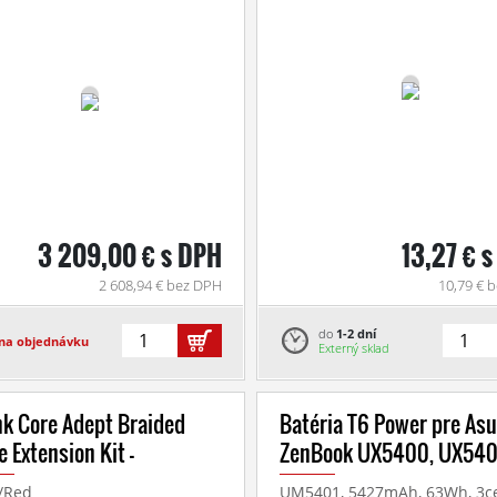
3 209,00 € s DPH
13,27 € 
2 608,94 € bez DPH
10,79 € 
do
1-2 dní
na objednávku
Externý sklad
nk Core Adept Braided
Batéria T6 Power pre As
e Extension Kit -
ZenBook UX5400, UX540
/Red
UM5401, 5427mAh, 63Wh, 3cell