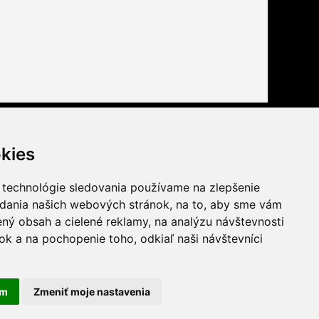
Buďte s nami tiež na
kies
facebook
youtube
 technológie sledovania používame na zlepšenie
twitter
instagram
adania našich webových stránok, na to, aby sme vám
ný obsah a cielené reklamy, na analýzu návštevnosti
k a na pochopenie toho, odkiaľ naši návštevníci
am
Zmeniť moje nastavenia