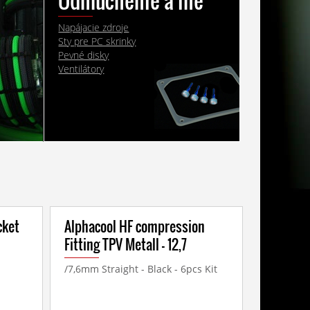
u
Odhlučnenie a iné
Napájacie zdroje
Sty pre PC skrinky
Pevné disky
Ventilátory
cket
Alphacool HF compression
Fitting TPV Metall - 12,7
/7,6mm Straight - Black - 6pcs Kit