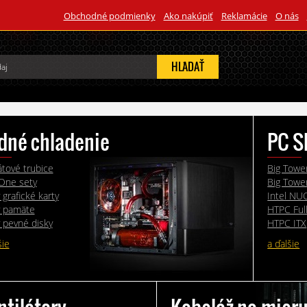
Obchodné podmienky
Ako nakúpiť
Reklamácie
O nás
HĽADAŤ
dné chladenie
PC S
átové trubice
Big Tower
nOne sety
Big Towe
 grafické karty
Intel NUC
y pamäte
HTPC Ful
 pevné disky
HTPC ITX
šie
a ďalšie