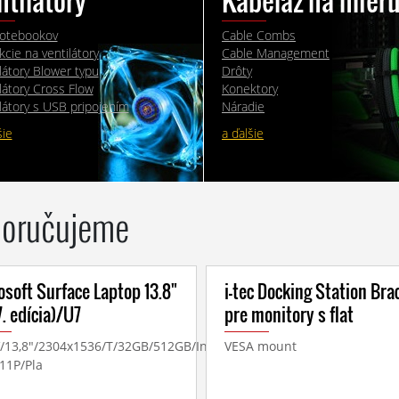
ntilátory
Kabeláž na mier
otebookov
Cable Combs
cie na ventilátory
Cable Management
látory Blower typu
Drôty
látory Cross Flow
Konektory
látory s USB pripojením
Náradie
šie
a ďalšie
oručujeme
osoft Surface Laptop 13.8"
i-tec Docking Station Bra
7. edícia)/U7
pre monitory s flat
/13,8"/2304x1536/T/32GB/512GB/Intel
VESA mount
11P/Pla